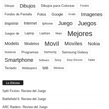
Dibujos
Dibujos para Colorear
Dibujar
Fondos
Imagenes
Fotos
Fondos de Pantalla
Google
Gratis
Juegos
Juego
Imprimir
Internet
Iphone
Mejores
Laptop
Juegos de
Laptops
Mejor
Movil
Moviles
Modelo
Nokia
Modelos
Programas
Samsung Galaxy
Samsung
Notebook
Smartphone
Sony
Sony Ericson
Tablet
Software
Teclado
Wifi
Wallpapers
Windows
Lo Último
Split Fiction: Review del Juego
Battlefield 6: Review del Juego
ARC Raiders: Review del Juego