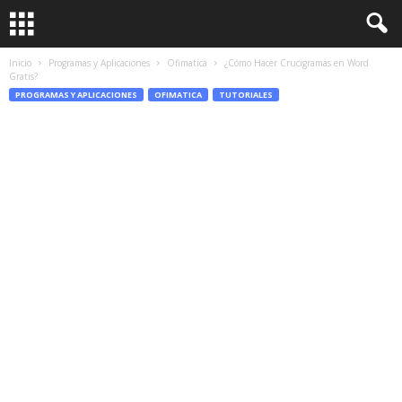
Inicio
Programas y Aplicaciones
Ofimatica
¿Cómo Hacer Crucigramas en Word
Gratis?
PROGRAMAS Y APLICACIONES
OFIMATICA
TUTORIALES