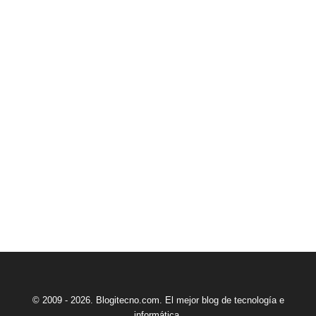
© 2009 - 2026. Blogitecno.com. El mejor blog de tecnología e
informática.