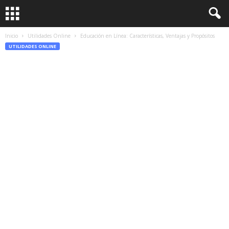
Inicio
Utilidades Online
Educación en Línea: Características, Ventajas y Propósitos
UTILIDADES ONLINE