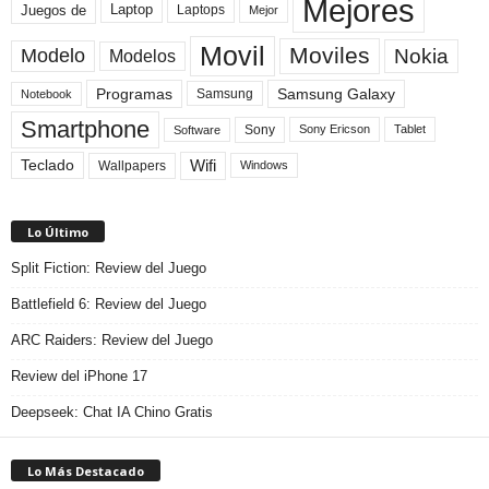
Mejores
Laptop
Juegos de
Laptops
Mejor
Movil
Moviles
Modelo
Nokia
Modelos
Programas
Samsung Galaxy
Samsung
Notebook
Smartphone
Sony
Sony Ericson
Tablet
Software
Teclado
Wifi
Wallpapers
Windows
Lo Último
Split Fiction: Review del Juego
Battlefield 6: Review del Juego
ARC Raiders: Review del Juego
Review del iPhone 17
Deepseek: Chat IA Chino Gratis
Lo Más Destacado