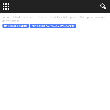
Inicio
Utilidades Online
Fondos de Pantalla y Wallpapers
Wallpapers e Imágenes
de Marshmello
UTILIDADES ONLINE
FONDOS DE PANTALLA Y WALLPAPERS