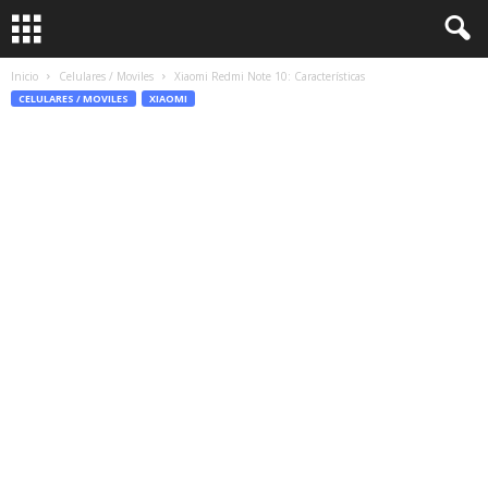
Inicio
Celulares / Moviles
Xiaomi Redmi Note 10: Características
CELULARES / MOVILES
XIAOMI