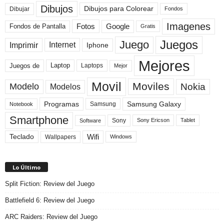
Dibujos
Dibujos para Colorear
Dibujar
Fondos
Imagenes
Fotos
Fondos de Pantalla
Google
Gratis
Juegos
Juego
Imprimir
Internet
Iphone
Mejores
Laptop
Juegos de
Laptops
Mejor
Movil
Moviles
Modelo
Nokia
Modelos
Programas
Samsung Galaxy
Samsung
Notebook
Smartphone
Sony
Sony Ericson
Tablet
Software
Teclado
Wifi
Wallpapers
Windows
Lo Último
Split Fiction: Review del Juego
Battlefield 6: Review del Juego
ARC Raiders: Review del Juego