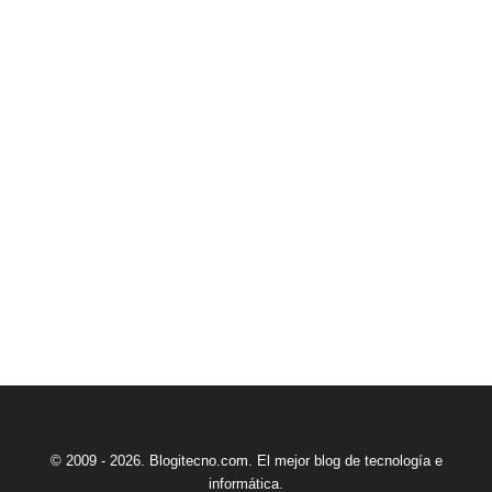
© 2009 - 2026. Blogitecno.com. El mejor blog de tecnología e
informática.