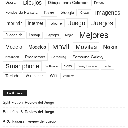
Dibujos
Dibujos para Colorear
Dibujar
Fondos
Imagenes
Fotos
Fondos de Pantalla
Google
Gratis
Juegos
Juego
Imprimir
Internet
Iphone
Mejores
Laptop
Juegos de
Laptops
Mejor
Movil
Moviles
Modelo
Nokia
Modelos
Programas
Samsung Galaxy
Samsung
Notebook
Smartphone
Sony
Sony Ericson
Tablet
Software
Teclado
Wifi
Wallpapers
Windows
Lo Último
Split Fiction: Review del Juego
Battlefield 6: Review del Juego
ARC Raiders: Review del Juego