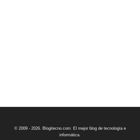
© 2009 - 2026. Blogitecno.com. El mejor blog de tecnología e
informática.