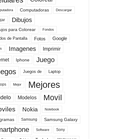
Computadoras
Descargar
utadora
Dibujos
jar
ujos para Colorear
Fondos
Fotos
dos de Pantalla
Google
Imagenes
Imprimir
is
Juego
ernet
Iphone
uegos
Laptop
Juegos de
Mejores
tops
Mejor
Movil
delo
Modelos
viles
Nokia
Notebook
gramas
Samsung Galaxy
Samsung
artphone
Sony
Software