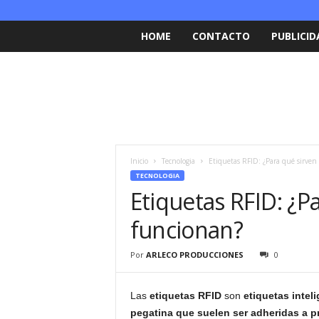
HOME
CONTACTO
PUBLICID
Inicio
Tecnologia
Etiquetas RFID: ¿Para qué sirven
TECNOLOGIA
Etiquetas RFID: ¿P
funcionan?
Por
ARLECO PRODUCCIONES
0
Las
etiquetas RFID
son
etiquetas intel
pegatina que suelen ser adheridas a pr