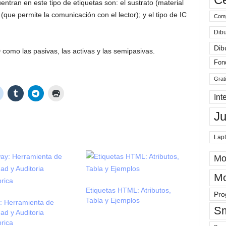
tran en este tipo de etiquetas son: el sustrato (material
(que permite la comunicación con el lector); y el tipo de IC
Comp
Dibu
Dib
 como las pasivas, las activas y las semipasivas.
Fon
Grat
Int
J
Lap
Mo
Mo
Etiquetas HTML: Atributos,
Pro
Tabla y Ejemplos
: Herramienta de
Sm
ad y Auditoria
rica