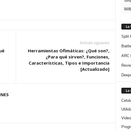
Sony
Wifi
Lo
Split
Artículo siguiente
Battl
ué
Herramientas Ofimáticas: ¿Qué son?,
ARC R
¿Para qué sirven?, Funciones,
Características, Tipos e Importancia
Revie
[Actualizado]
Deeps
Lo
ONES
Celul
Utili
Video
Progr