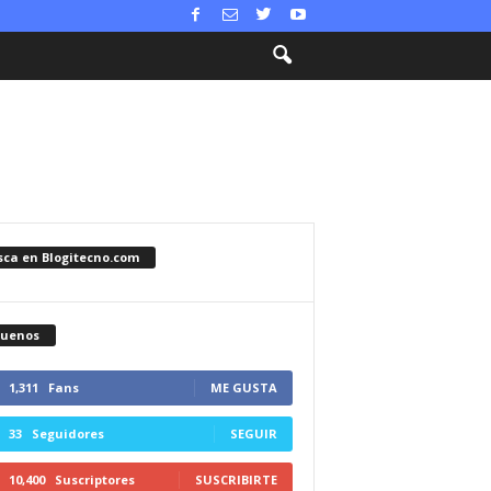
sca en Blogitecno.com
guenos
1,311
Fans
ME GUSTA
33
Seguidores
SEGUIR
10,400
Suscriptores
SUSCRIBIRTE