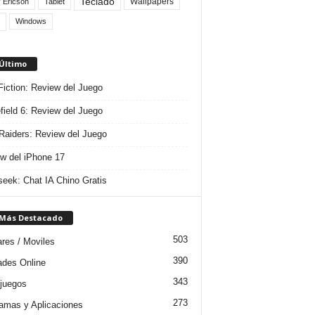
Teclado
Wallpapers
 Ericson
Tablet
Windows
 Último
 Fiction: Review del Juego
efield 6: Review del Juego
aiders: Review del Juego
w del iPhone 17
eek: Chat IA Chino Gratis
 Más Destacado
503
ares / Moviles
390
dades Online
343
juegos
273
amas y Aplicaciones