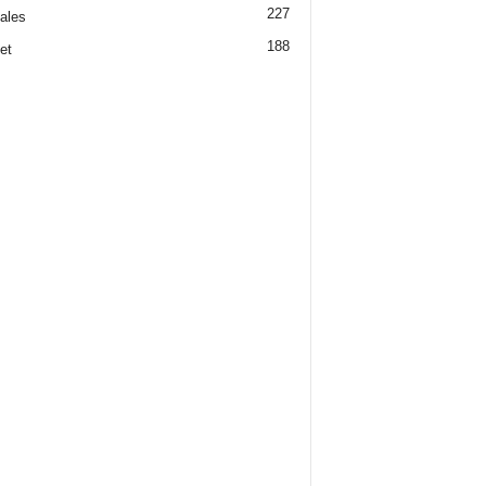
227
iales
188
et