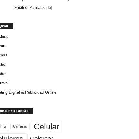
Fáciles [Actualizado]
groll
chics
cars
casa
chef
star
ravel
ting Digital & Publicidad Online
be de Etiquetas
Celular
ara
Camaras
lulares
Colorear