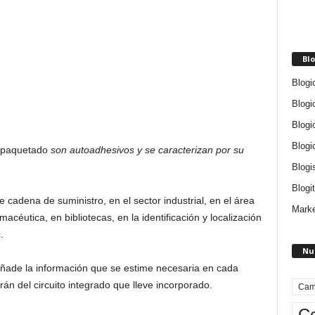
Blo
Blogi
Blogi
Blogi
Blogi
empaquetado
son autoadhesivos y se caracterizan por su
Blogi
Blogit
 cadena de suministro, en el sector industrial, en el área
Marke
armacéutica, en bibliotecas, en la identificación y localización
.
Nu
ñade la información que se estime necesaria en cada
 del circuito integrado que lleve incorporado.
Cam
Ce