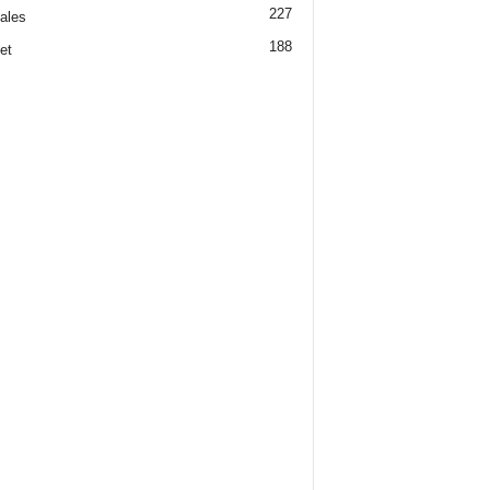
227
iales
188
et