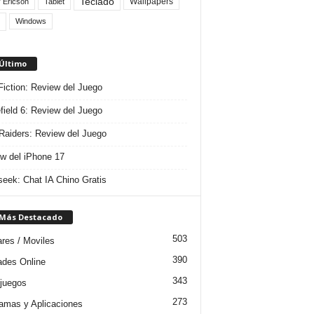
Teclado
Wallpapers
 Ericson
Tablet
Windows
 Último
 Fiction: Review del Juego
efield 6: Review del Juego
aiders: Review del Juego
w del iPhone 17
eek: Chat IA Chino Gratis
 Más Destacado
503
ares / Moviles
390
dades Online
343
juegos
273
amas y Aplicaciones