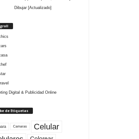
Dibujar [Actualizado]
groll
chics
cars
casa
chef
star
ravel
ting Digital & Publicidad Online
be de Etiquetas
Celular
ara
Camaras
lulares
Colorear