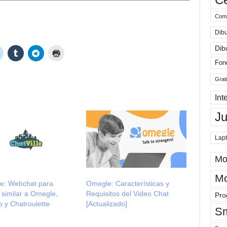
Comp
Dibu
Dib
Fon
Grat
Int
J
Lap
Mo
Mo
le: Webchat para
Omegle: Características y
 similar a Omegle,
Requisitos del Video Chat
Pro
 y Chatroulette
[Actualizado]
Sm