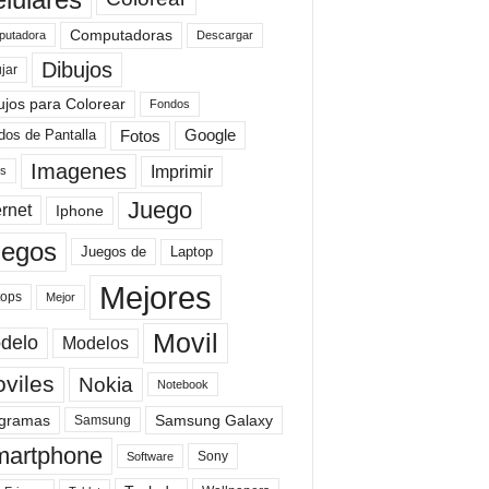
Computadoras
Descargar
utadora
Dibujos
jar
ujos para Colorear
Fondos
Fotos
dos de Pantalla
Google
Imagenes
Imprimir
is
Juego
ernet
Iphone
uegos
Laptop
Juegos de
Mejores
tops
Mejor
Movil
delo
Modelos
viles
Nokia
Notebook
gramas
Samsung Galaxy
Samsung
artphone
Sony
Software