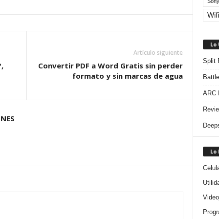
Sony
Wifi
Lo
Artículo siguiente
Split
,
Convertir PDF a Word Gratis sin perder
formato y sin marcas de agua
Battl
ARC R
Revie
ONES
Deeps
Lo
Celul
Utili
Video
Progr