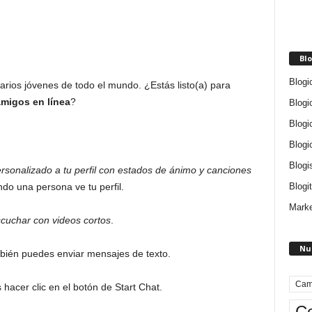
Blo
Blogi
arios jóvenes de todo el mundo. ¿Estás listo(a) para
migos en línea
?
Blogi
Blogi
Blogi
Blogi
rsonalizado a tu perfil con estados de ánimo y canciones
Blogit
o una persona ve tu perfil.
Marke
scuchar con videos cortos
.
Nu
bién puedes enviar mensajes de texto.
Cam
acer clic en el botón de Start Chat.
Ce