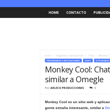
HOME
CONTACTO
PUBLICID
Inicio
Programas y Aplicaciones
Chat
Monkey Co
PROGRAMAS Y APLICACIONES
CHAT
UTILIDADES
Monkey Cool: Chat
similar a Omegle
Por
ARLECO PRODUCCIONES
0
Monkey Cool es un sitio web y aplicaci
gente extraña interesante, similar a
Om