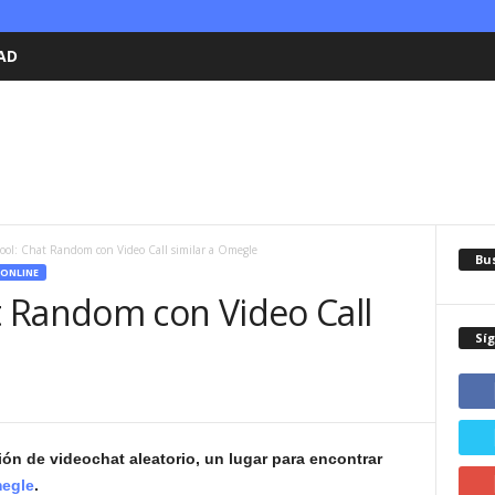
AD
ol: Chat Random con Video Call similar a Omegle
Bu
 ONLINE
 Random con Video Call
Sí
ón de videochat aleatorio, un lugar para encontrar
egle
.