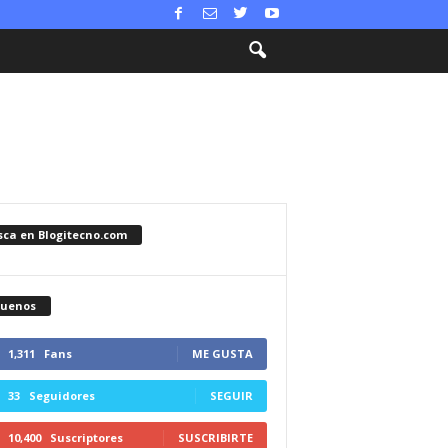
sca en Blogitecno.com
guenos
1,311
Fans
ME GUSTA
33
Seguidores
SEGUIR
10,400
Suscriptores
SUSCRIBIRTE