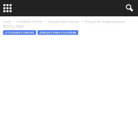
Inicio
Utilidades Online
Dibujos para Colorear
Dibujos de Atrapasueños en
Blanco y Negro
UTILIDADES ONLINE
DIBUJOS PARA COLOREAR