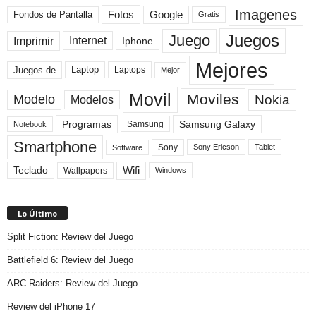
Imagenes
Fotos
Fondos de Pantalla
Google
Gratis
Juegos
Juego
Imprimir
Internet
Iphone
Mejores
Laptop
Juegos de
Laptops
Mejor
Movil
Moviles
Modelo
Nokia
Modelos
Programas
Samsung Galaxy
Samsung
Notebook
Smartphone
Sony
Sony Ericson
Tablet
Software
Teclado
Wifi
Wallpapers
Windows
Lo Último
Split Fiction: Review del Juego
Battlefield 6: Review del Juego
ARC Raiders: Review del Juego
Review del iPhone 17