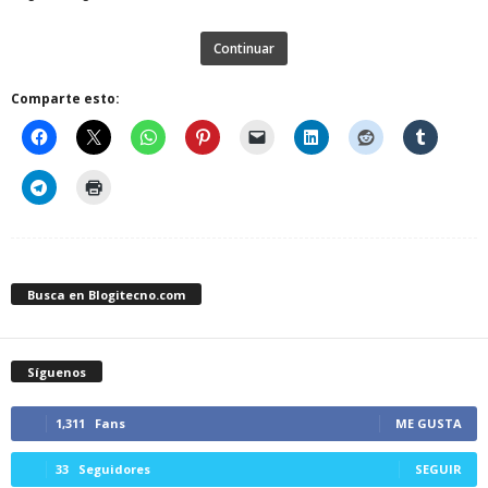
Continuar
Comparte esto:
Busca en Blogitecno.com
Síguenos
1,311
Fans
ME GUSTA
33
Seguidores
SEGUIR