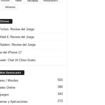
Teclado
Wallpapers
 Ericson
Tablet
Windows
 Último
 Fiction: Review del Juego
efield 6: Review del Juego
aiders: Review del Juego
w del iPhone 17
eek: Chat IA Chino Gratis
 Más Destacado
503
ares / Moviles
390
dades Online
343
juegos
273
amas y Aplicaciones