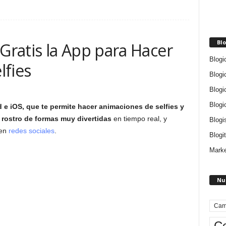
Blo
ratis la App para Hacer
Blogi
lfies
Blogi
Blogi
Blogi
e iOS, que te permite hacer animaciones de selfies y
 rostro de formas muy divertidas
en tiempo real, y
Blogi
 en
redes sociales
.
Blogit
Marke
Nu
Cam
Ce