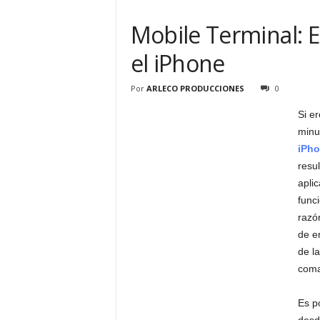
Mobile Terminal: 
el iPhone
Por
ARLECO PRODUCCIONES
0
Si e
minu
iPh
resu
apli
func
razó
de e
de l
coma
Es p