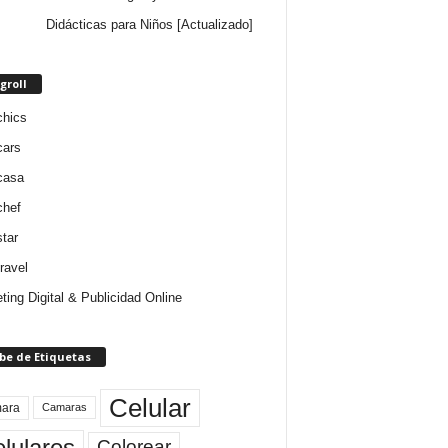
Didácticas para Niños [Actualizado]
groll
chics
cars
casa
chef
star
ravel
ting Digital & Publicidad Online
be de Etiquetas
Celular
ara
Camaras
lulares
Colorear