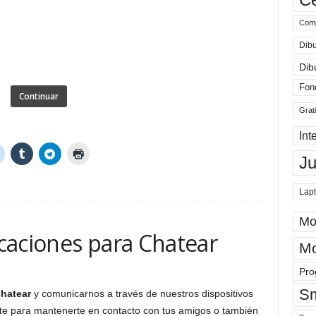
Comp
Dibu
Dib
Fon
Continuar
Grat
Int
J
Lap
Mo
caciones para Chatear
Mo
Pro
Sm
chatear
y comunicarnos a través de nuestros dispositivos
rte para mantenerte en contacto con tus amigos o también