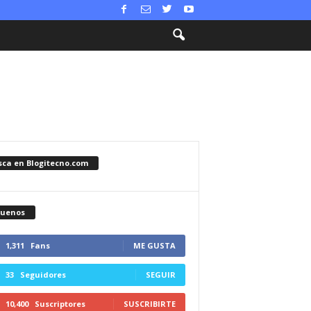
sca en Blogitecno.com
guenos
1,311
Fans
ME GUSTA
33
Seguidores
SEGUIR
10,400
Suscriptores
SUSCRIBIRTE