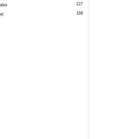
227
iales
188
et