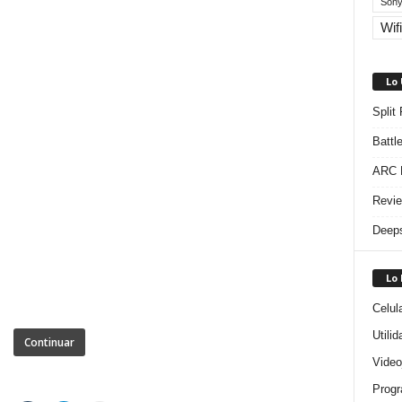
Sony
Wifi
Lo
Split
Battl
ARC R
Revie
Deeps
Lo
Celul
Utili
Continuar
Video
Progr