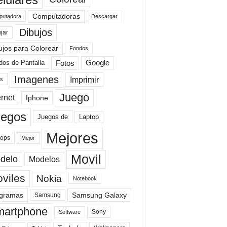
Computadoras
Descargar
utadora
Dibujos
jar
ujos para Colorear
Fondos
Fotos
dos de Pantalla
Google
Imagenes
Imprimir
is
Juego
ernet
Iphone
uegos
Laptop
Juegos de
Mejores
tops
Mejor
Movil
delo
Modelos
viles
Nokia
Notebook
gramas
Samsung Galaxy
Samsung
artphone
Sony
Software