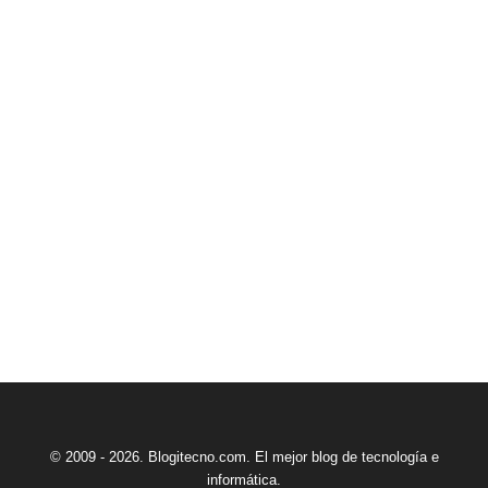
© 2009 - 2026. Blogitecno.com. El mejor blog de tecnología e
informática.