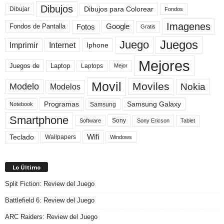
Dibujos
Dibujos para Colorear
Dibujar
Fondos
Imagenes
Fotos
Fondos de Pantalla
Google
Gratis
Juegos
Juego
Imprimir
Internet
Iphone
Mejores
Laptop
Juegos de
Laptops
Mejor
Movil
Moviles
Modelo
Nokia
Modelos
Programas
Samsung Galaxy
Samsung
Notebook
Smartphone
Sony
Sony Ericson
Tablet
Software
Teclado
Wifi
Wallpapers
Windows
Lo Último
Split Fiction: Review del Juego
Battlefield 6: Review del Juego
ARC Raiders: Review del Juego