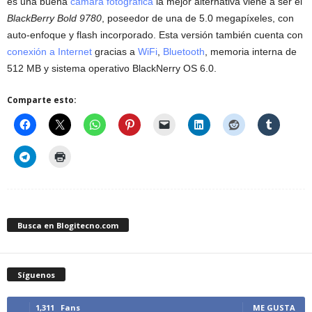
es una buena
cámara fotográfica
la mejor alternativa viene a ser el
BlackBerry Bold 9780
, poseedor de una de 5.0 megapíxeles, con
auto-enfoque y flash incorporado. Esta versión también cuenta con
conexión a Internet
gracias a
WiFi
,
Bluetooth
, memoria interna de
512 MB y sistema operativo BlackNerry OS 6.0.
Comparte esto:
Busca en Blogitecno.com
Síguenos
1,311
Fans
ME GUSTA