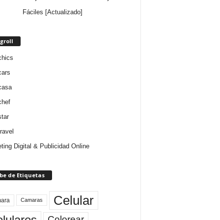
Fáciles [Actualizado]
groll
chics
cars
casa
chef
star
ravel
ting Digital & Publicidad Online
be de Etiquetas
Celular
ara
Camaras
lulares
Colorear