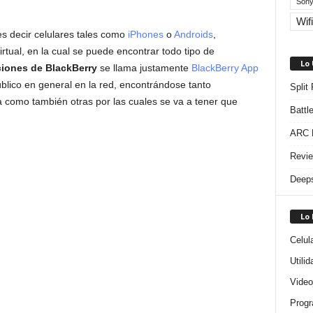
Sony
Wifi
s decir celulares tales como
iPhones
o
Androids
,
rtual, en la cual se puede encontrar todo tipo de
Lo
ciones de BlackBerry
se llama justamente
BlackBerry App
úblico en general en la red, encontrándose tanto
Split
a como también otras por las cuales se va a tener que
Battl
ARC R
Revie
Deeps
Lo
Celul
Utili
Video
Progr