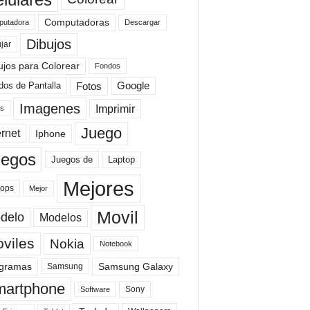
Computadoras
Descargar
utadora
Dibujos
jar
ujos para Colorear
Fondos
Fotos
dos de Pantalla
Google
Imagenes
Imprimir
is
Juego
ernet
Iphone
uegos
Laptop
Juegos de
Mejores
tops
Mejor
Movil
delo
Modelos
viles
Nokia
Notebook
gramas
Samsung Galaxy
Samsung
artphone
Sony
Software