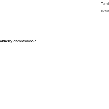
Tutor
Intern
ackberry
encontramos a: