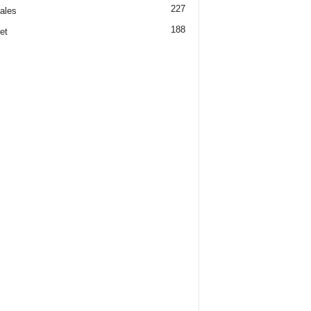
227
iales
188
et