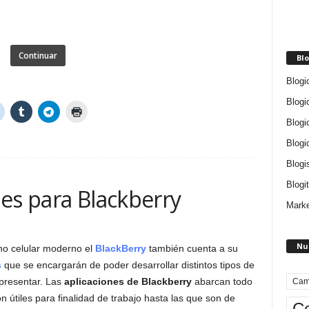
Continuar
Blo
Blogi
Blogi
Blogi
Blogi
Blogi
Blogit
es para Blackberry
Marke
Nu
ono celular moderno el
BlackBerry
también cuenta a su
s
que se encargarán de poder desarrollar distintos tipos de
 presentar. Las
aplicaciones de Blackberry
abarcan todo
Cam
 útiles para finalidad de trabajo hasta las que son de
Ce