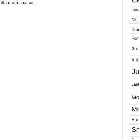
afía u otros casos.
Comp
Dibu
Dib
Fon
Grat
Int
J
Lap
Mo
Mo
Pro
Sm