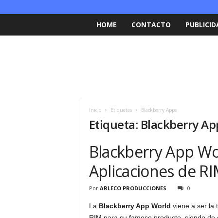
HOME
CONTACTO
PUBLICID
Inicio
Etiquetas
Blackberry Apps
Etiqueta: Blackberry Ap
Blackberry App Wo
Aplicaciones de R
Por
ARLECO PRODUCCIONES
0
La
Blackberry App World
viene a ser la 
RIM para su famoso producto, siendo de