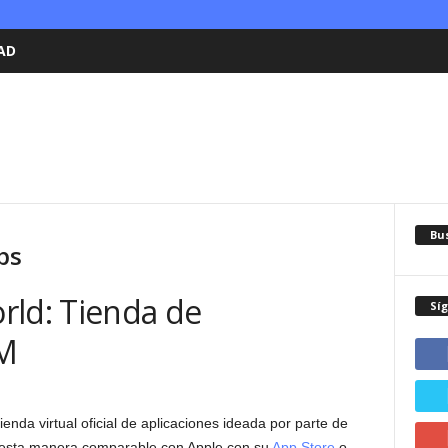
AD
Bu
ps
rld: Tienda de
Sí
IM
tienda virtual oficial de aplicaciones ideada por parte de
 esta manera comparable con Apple con su
App Store
o