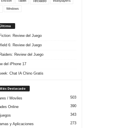
Teclado
Wallpapers
 Ericson
Tablet
Windows
 Último
 Fiction: Review del Juego
efield 6: Review del Juego
aiders: Review del Juego
w del iPhone 17
eek: Chat IA Chino Gratis
 Más Destacado
503
ares / Moviles
390
dades Online
343
juegos
273
amas y Aplicaciones