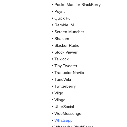
• PocketMac for BlackBerry
• Poynt
• Quick Pull
• Ramble IM
• Screen Muncher
• Shazam
• Slacker Radio
• Stock Viewer
• Talklock
• Tiny Tweeter
• Traductor Navita
• TuneWiki
• Twitterberry
• Viigo
• Vlingo
• UberSocial
• WebMessenger
•
Whatsapp