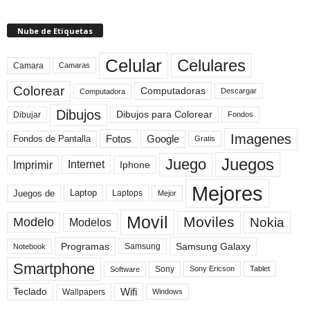
Nube de Etiquetas
Celular
Celulares
Camara
Camaras
Colorear
Computadoras
Descargar
Computadora
Dibujos
Dibujos para Colorear
Dibujar
Fondos
Imagenes
Fotos
Fondos de Pantalla
Google
Gratis
Juegos
Juego
Imprimir
Internet
Iphone
Mejores
Laptop
Juegos de
Laptops
Mejor
Movil
Moviles
Modelo
Nokia
Modelos
Programas
Samsung Galaxy
Samsung
Notebook
Smartphone
Sony
Sony Ericson
Tablet
Software
Teclado
Wifi
Wallpapers
Windows