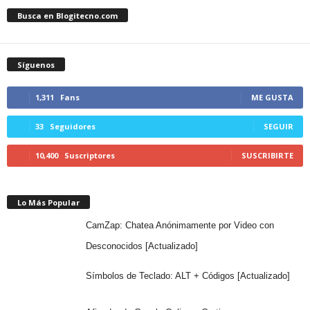
Busca en Blogitecno.com
Síguenos
1,311
Fans
ME GUSTA
33
Seguidores
SEGUIR
10,400
Suscriptores
SUSCRIBIRTE
Lo Más Popular
CamZap: Chatea Anónimamente por Video con
Desconocidos [Actualizado]
Símbolos de Teclado: ALT + Códigos [Actualizado]