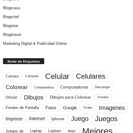
Blogicasa
Blogichef
Blogistar
Blogitravel
Marketing Digital & Publicidad Online
Nube de Etiquetas
Celular
Celulares
Camara
Camaras
Colorear
Computadoras
Descargar
Computadora
Dibujos
Dibujos para Colorear
Dibujar
Fondos
Imagenes
Fotos
Fondos de Pantalla
Google
Gratis
Juegos
Juego
Imprimir
Internet
Iphone
Mejores
Laptop
Juegos de
Laptops
Mejor