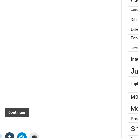
Comp
Dibu
Dib
Fon
Grat
Int
J
Lap
Mo
Mo
Continuar
Pro
Sm