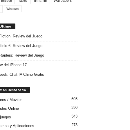
Teclado
Wallpapers
 Ericson
Tablet
Windows
 Último
 Fiction: Review del Juego
efield 6: Review del Juego
aiders: Review del Juego
w del iPhone 17
eek: Chat IA Chino Gratis
 Más Destacado
503
ares / Moviles
390
dades Online
343
juegos
273
amas y Aplicaciones