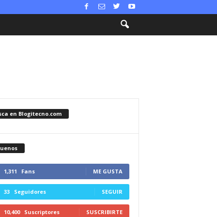
sca en Blogitecno.com
guenos
1,311
Fans
ME GUSTA
33
Seguidores
SEGUIR
10,400
Suscriptores
SUSCRIBIRTE