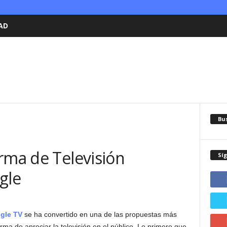
AD
Bu
rma de Televisión
Sí
gle
gle TV
se ha convertido en una de las propuestas más
rma de apreciar la televisión en el público. Lo primero que