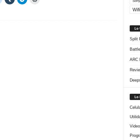
Sony
Wifi
Lo
Split
Battl
ARC R
Revie
Deeps
Lo
Celul
Utili
Video
Progr