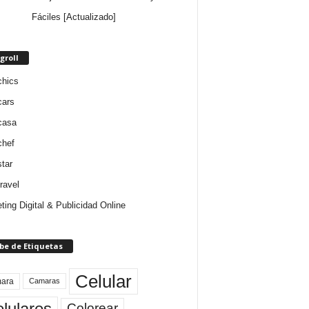
Fáciles [Actualizado]
groll
chics
cars
casa
chef
star
ravel
ting Digital & Publicidad Online
be de Etiquetas
Celular
ara
Camaras
lulares
Colorear