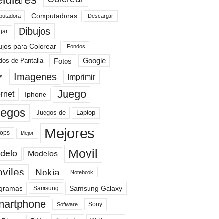
Computadoras
Descargar
utadora
Dibujos
jar
ujos para Colorear
Fondos
Fotos
dos de Pantalla
Google
Imagenes
Imprimir
is
Juego
ernet
Iphone
uegos
Laptop
Juegos de
Mejores
tops
Mejor
Movil
delo
Modelos
viles
Nokia
Notebook
gramas
Samsung Galaxy
Samsung
artphone
Sony
Software