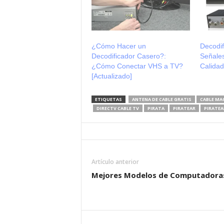
¿Cómo Hacer un
Decodi
Decodificador Casero?:
Señale
¿Cómo Conectar VHS a TV?
Calida
[Actualizado]
ETIQUETAS
ANTENA DE CABLE GRATIS
CABLE MA
DIRECTV CABLE TV
PIRATA
PIRATEAR
PIRATEA
Artículo anterior
Mejores Modelos de Computadora