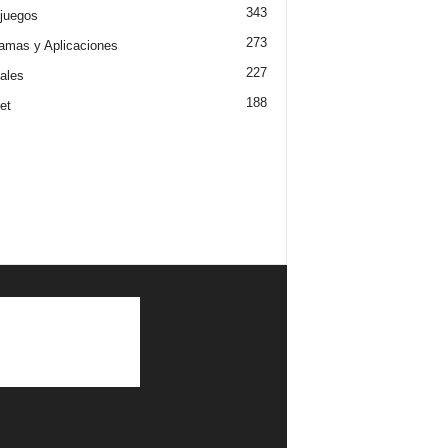
343
juegos
273
amas y Aplicaciones
227
iales
188
et