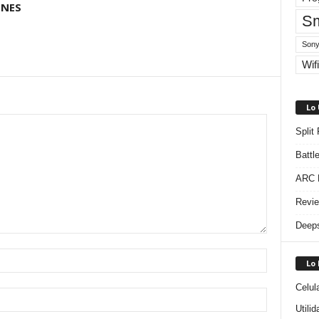
ONES
Sm
Sony
Wifi
Lo
Split
Battl
ARC R
Revie
Deeps
Lo
Celul
Utili