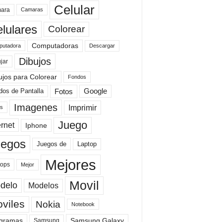
Celular
ara
Camaras
lulares
Colorear
Computadoras
Descargar
utadora
Dibujos
jar
ujos para Colorear
Fondos
Fotos
dos de Pantalla
Google
Imagenes
Imprimir
is
Juego
ernet
Iphone
uegos
Laptop
Juegos de
Mejores
tops
Mejor
Movil
delo
Modelos
viles
Nokia
Notebook
gramas
Samsung Galaxy
Samsung