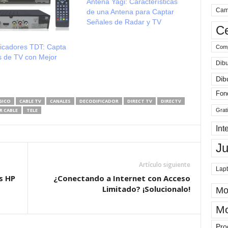
Antena Yagi: Características
Cam
de una Antena para Captar
Señales de Radar y TV
Ce
ficadores TDT: Capta
Comp
s de TV con Mejor
Dibu
d
Dib
Fon
GICO
CABLE TV
CANALES
DECODIFICADOR
DIRECT TV
DIRECTV
R CABLE
TELE
Grat
Int
J
Artículo siguiente
Lap
s HP
¿Conectando a Internet con Acceso
Limitado? ¡Solucionalo!
Mo
Mo
Pro