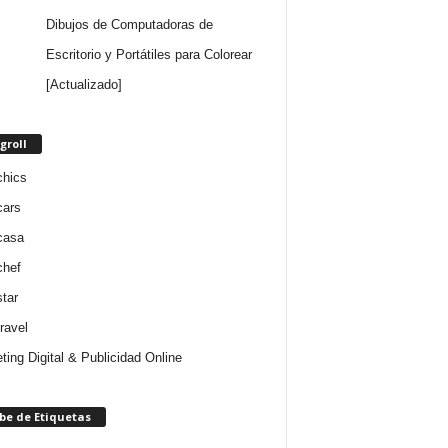
Dibujos de Computadoras de
Escritorio y Portátiles para Colorear
[Actualizado]
groll
chics
cars
casa
chef
star
ravel
ting Digital & Publicidad Online
be de Etiquetas