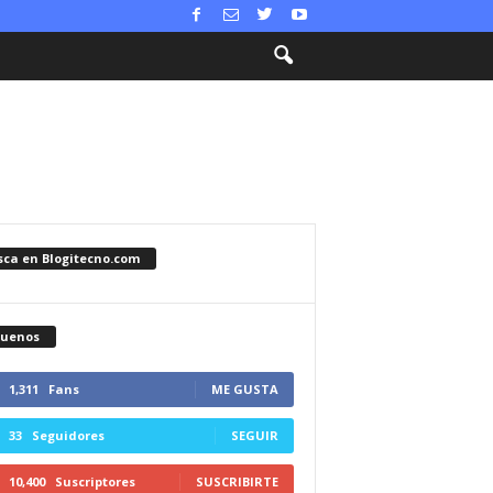
sca en Blogitecno.com
guenos
1,311
Fans
ME GUSTA
33
Seguidores
SEGUIR
10,400
Suscriptores
SUSCRIBIRTE