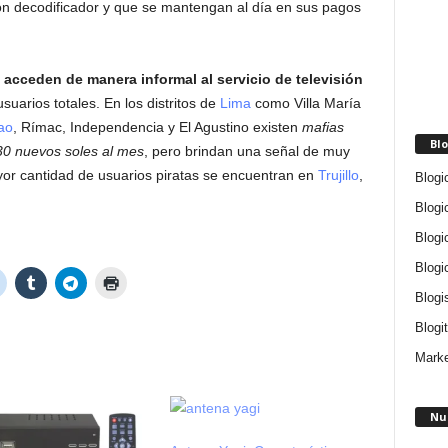
on decodificador y que se mantengan al día en sus pagos
acceden de manera informal al servicio de televisión
suarios totales. En los distritos de
Lima
como Villa María
ao
, Rímac, Independencia y El Agustino existen
mafias
Blo
30 nuevos soles al mes
, pero brindan una señal de muy
mayor cantidad de usuarios piratas se encuentran en
Trujillo
,
Blogi
Blogi
Blogi
Blogi
Blogi
Blogit
Marke
Nu