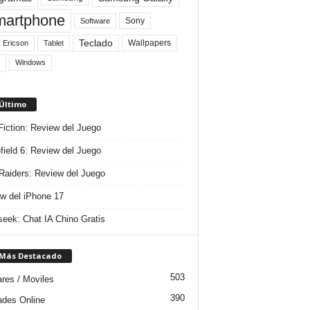
artphone
Sony
Software
Teclado
Wallpapers
 Ericson
Tablet
Windows
 Último
 Fiction: Review del Juego
efield 6: Review del Juego
aiders: Review del Juego
w del iPhone 17
eek: Chat IA Chino Gratis
 Más Destacado
503
ares / Moviles
390
dades Online