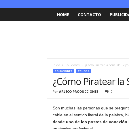
HOME
CONTACTO
PUBLICID
Inicio
Soluciones
¿Cómo Piratear la Señal de TV po
SOLUCIONES
TRUCOS
¿Cómo Piratear la 
Por
ARLECO PRODUCCIONES
0
Son muchas las personas que se pregunt
cable en el sentido literal de la palabra
desde uno de los postes de conexión 
un técnico profesional.