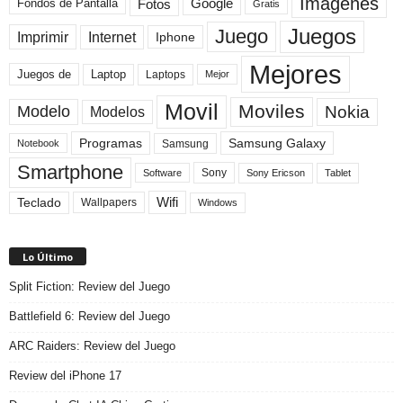
Imagenes
Fotos
Fondos de Pantalla
Google
Gratis
Juegos
Juego
Imprimir
Internet
Iphone
Mejores
Laptop
Juegos de
Laptops
Mejor
Movil
Moviles
Modelo
Nokia
Modelos
Programas
Samsung Galaxy
Samsung
Notebook
Smartphone
Sony
Sony Ericson
Tablet
Software
Teclado
Wifi
Wallpapers
Windows
Lo Último
Split Fiction: Review del Juego
Battlefield 6: Review del Juego
ARC Raiders: Review del Juego
Review del iPhone 17