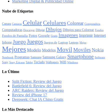
Marketing Digital & Publicidad Online
Nube de Etiquetas
Celular
Celulares
Colorear
Camara
Camaras
Computadora
Dibujos
Computadoras
Dibujos para Colorear
Dibujar
Descargar
Fondos
Imagenes
Imprimir
Internet
Fotos
Google
Fondos de Pantalla
Gratis
Juegos
Juego
Iphone
Juegos de
Laptop
Laptops
Mejor
Mejores
Movil
Moviles
Nokia
Modelo
Modelos
Smartphone
Programas
Samsung Galaxy
Samsung
Notebook
Software
Wifi
Teclado
Sony
Wallpapers
Sony Ericson
Tablet
Windows
Lo Último
Split Fiction: Review del Juego
Battlefield 6: Review del Juego
ARC Raiders: Review del Juego
Review del iPhone 17
Deepseek: Chat IA Chino Gratis
Lo Más Destacado