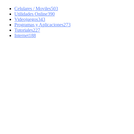
Celulares / Moviles
503
Utilidades Online
390
Videojuegos
343
Programas y Aplicaciones
273
Tutoriales
227
Internet
188