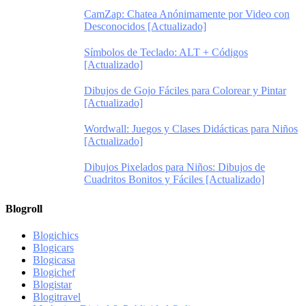
CamZap: Chatea Anónimamente por Video con
Desconocidos [Actualizado]
Símbolos de Teclado: ALT + Códigos
[Actualizado]
Dibujos de Gojo Fáciles para Colorear y Pintar
[Actualizado]
Wordwall: Juegos y Clases Didácticas para Niños
[Actualizado]
Dibujos Pixelados para Niños: Dibujos de
Cuadritos Bonitos y Fáciles [Actualizado]
Blogroll
Blogichics
Blogicars
Blogicasa
Blogichef
Blogistar
Blogitravel