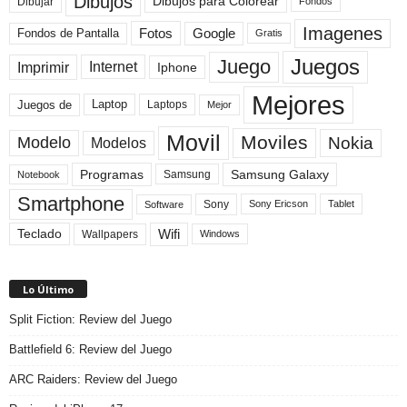
Dibujos
Dibujos para Colorear
Dibujar
Fondos
Imagenes
Fotos
Fondos de Pantalla
Google
Gratis
Juegos
Juego
Imprimir
Internet
Iphone
Mejores
Laptop
Juegos de
Laptops
Mejor
Movil
Moviles
Modelo
Nokia
Modelos
Programas
Samsung Galaxy
Samsung
Notebook
Smartphone
Sony
Sony Ericson
Tablet
Software
Teclado
Wifi
Wallpapers
Windows
Lo Último
Split Fiction: Review del Juego
Battlefield 6: Review del Juego
ARC Raiders: Review del Juego