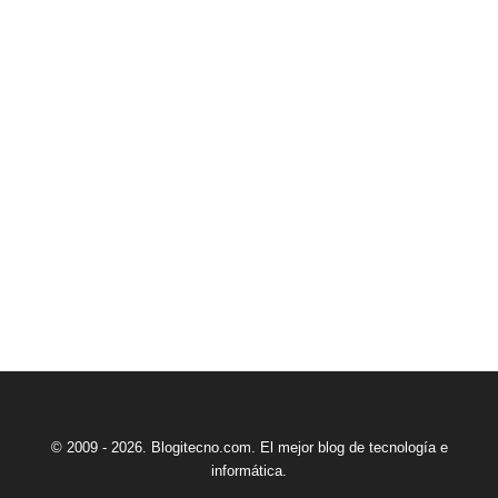
© 2009 - 2026. Blogitecno.com. El mejor blog de tecnología e
informática.