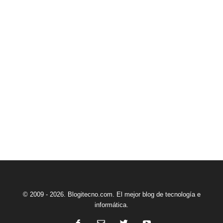
© 2009 - 2026. Blogitecno.com. El mejor blog de tecnología e
informática.