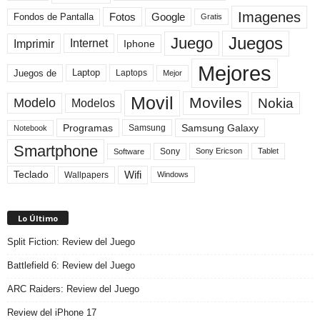
Imagenes
Fotos
Fondos de Pantalla
Google
Gratis
Juegos
Juego
Imprimir
Internet
Iphone
Mejores
Laptop
Juegos de
Laptops
Mejor
Movil
Moviles
Modelo
Nokia
Modelos
Programas
Samsung Galaxy
Samsung
Notebook
Smartphone
Sony
Sony Ericson
Tablet
Software
Teclado
Wifi
Wallpapers
Windows
Lo Último
Split Fiction: Review del Juego
Battlefield 6: Review del Juego
ARC Raiders: Review del Juego
Review del iPhone 17