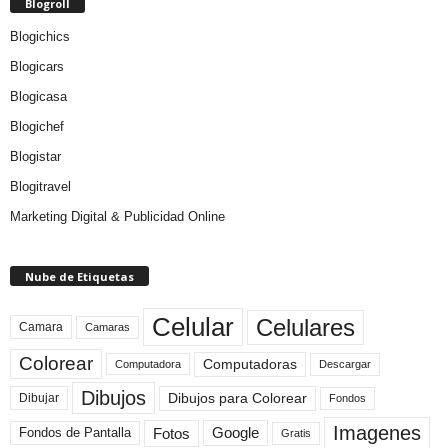
Blogroll
Blogichics
Blogicars
Blogicasa
Blogichef
Blogistar
Blogitravel
Marketing Digital & Publicidad Online
Nube de Etiquetas
Celular
Celulares
Camara
Camaras
Colorear
Computadoras
Descargar
Computadora
Dibujos
Dibujos para Colorear
Dibujar
Fondos
Imagenes
Fotos
Fondos de Pantalla
Google
Gratis