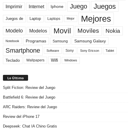
Juegos
Juego
Imprimir
Internet
Iphone
Mejores
Laptop
Juegos de
Laptops
Mejor
Movil
Moviles
Modelo
Nokia
Modelos
Programas
Samsung Galaxy
Samsung
Notebook
Smartphone
Sony
Sony Ericson
Tablet
Software
Teclado
Wifi
Wallpapers
Windows
Lo Último
Split Fiction: Review del Juego
Battlefield 6: Review del Juego
ARC Raiders: Review del Juego
Review del iPhone 17
Deepseek: Chat IA Chino Gratis