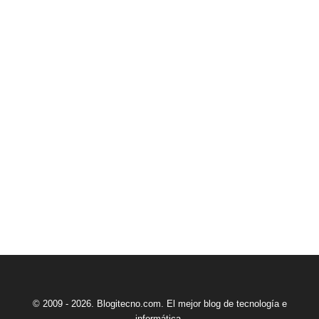
© 2009 - 2026. Blogitecno.com. El mejor blog de tecnología e
informática.