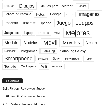
Dibujos
Dibujos para Colorear
Dibujar
Fondos
Imagenes
Fotos
Fondos de Pantalla
Google
Gratis
Juegos
Juego
Imprimir
Internet
Iphone
Mejores
Laptop
Juegos de
Laptops
Mejor
Movil
Moviles
Modelo
Nokia
Modelos
Programas
Samsung Galaxy
Samsung
Notebook
Smartphone
Sony
Sony Ericson
Tablet
Software
Teclado
Wifi
Wallpapers
Windows
Lo Último
Split Fiction: Review del Juego
Battlefield 6: Review del Juego
ARC Raiders: Review del Juego