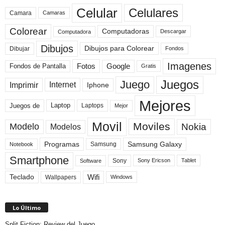
Celular
Celulares
Camara
Camaras
Colorear
Computadoras
Descargar
Computadora
Dibujos
Dibujos para Colorear
Dibujar
Fondos
Imagenes
Fotos
Fondos de Pantalla
Google
Gratis
Juegos
Juego
Imprimir
Internet
Iphone
Mejores
Laptop
Juegos de
Laptops
Mejor
Movil
Moviles
Modelo
Nokia
Modelos
Programas
Samsung Galaxy
Samsung
Notebook
Smartphone
Sony
Sony Ericson
Tablet
Software
Teclado
Wifi
Wallpapers
Windows
Lo Último
Split Fiction: Review del Juego