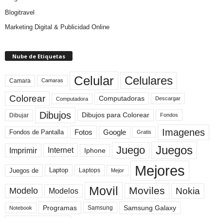
Blogitravel
Marketing Digital & Publicidad Online
Nube de Etiquetas
Celular
Celulares
Camara
Camaras
Colorear
Computadoras
Descargar
Computadora
Dibujos
Dibujos para Colorear
Dibujar
Fondos
Imagenes
Fotos
Fondos de Pantalla
Google
Gratis
Juegos
Juego
Imprimir
Internet
Iphone
Mejores
Laptop
Juegos de
Laptops
Mejor
Movil
Moviles
Modelo
Nokia
Modelos
Programas
Samsung Galaxy
Samsung
Notebook