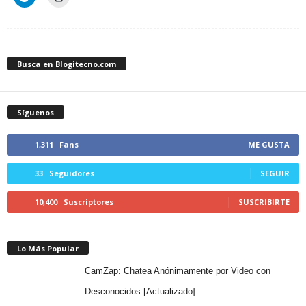
Busca en Blogitecno.com
Síguenos
1,311
Fans
ME GUSTA
33
Seguidores
SEGUIR
10,400
Suscriptores
SUSCRIBIRTE
Lo Más Popular
CamZap: Chatea Anónimamente por Video con
Desconocidos [Actualizado]