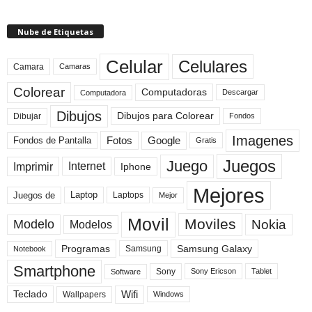
Nube de Etiquetas
Celular
Celulares
Camara
Camaras
Colorear
Computadoras
Descargar
Computadora
Dibujos
Dibujos para Colorear
Dibujar
Fondos
Imagenes
Fotos
Fondos de Pantalla
Google
Gratis
Juegos
Juego
Imprimir
Internet
Iphone
Mejores
Laptop
Juegos de
Laptops
Mejor
Movil
Moviles
Modelo
Nokia
Modelos
Programas
Samsung Galaxy
Samsung
Notebook
Smartphone
Sony
Sony Ericson
Tablet
Software
Teclado
Wifi
Wallpapers
Windows