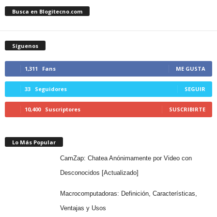
Busca en Blogitecno.com
Síguenos
1,311
Fans
ME GUSTA
33
Seguidores
SEGUIR
10,400
Suscriptores
SUSCRIBIRTE
Lo Más Popular
CamZap: Chatea Anónimamente por Video con
Desconocidos [Actualizado]
Macrocomputadoras: Definición, Características,
Ventajas y Usos