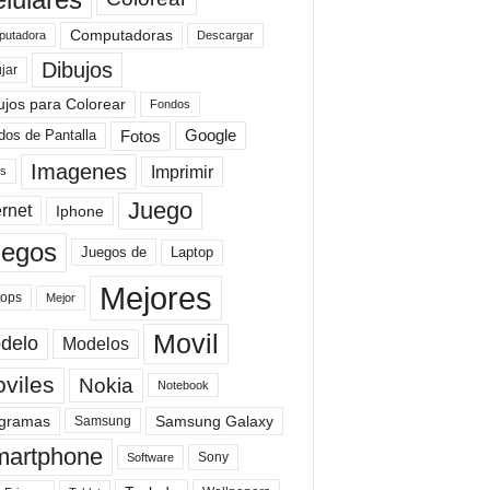
Computadoras
Descargar
utadora
Dibujos
jar
ujos para Colorear
Fondos
Fotos
dos de Pantalla
Google
Imagenes
Imprimir
is
Juego
ernet
Iphone
uegos
Laptop
Juegos de
Mejores
tops
Mejor
Movil
delo
Modelos
viles
Nokia
Notebook
gramas
Samsung Galaxy
Samsung
artphone
Sony
Software