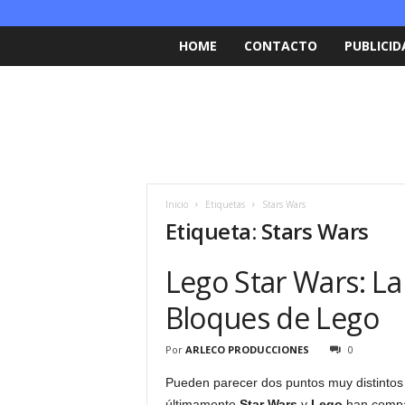
HOME
CONTACTO
PUBLICID
Inicio
Etiquetas
Stars Wars
Etiqueta: Stars Wars
Lego Star Wars: La
Bloques de Lego
Por
ARLECO PRODUCCIONES
0
Pueden parecer dos puntos muy distintos e
últimamente
Star Wars
y
Lego
han compar