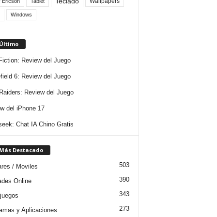
Teclado
Wallpapers
 Ericson
Tablet
Windows
 Último
 Fiction: Review del Juego
efield 6: Review del Juego
aiders: Review del Juego
w del iPhone 17
eek: Chat IA Chino Gratis
 Más Destacado
503
ares / Moviles
390
dades Online
343
juegos
273
amas y Aplicaciones