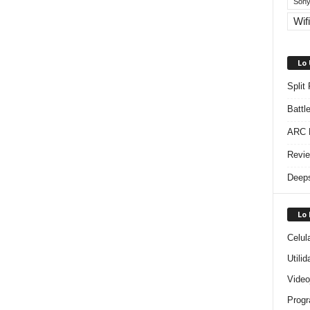
Sony
Wifi
Lo
Split
Battl
ARC R
Revie
Deeps
Lo
Celul
Utili
Video
Progr