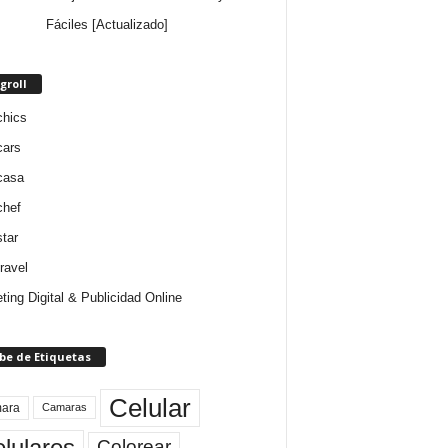
Fáciles [Actualizado]
groll
chics
cars
casa
chef
star
ravel
ting Digital & Publicidad Online
be de Etiquetas
Celular
ara
Camaras
lulares
Colorear