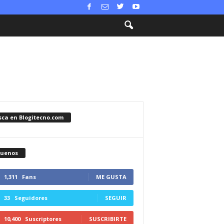
sca en Blogitecno.com
guenos
1,311
Fans
ME GUSTA
33
Seguidores
SEGUIR
10,400
Suscriptores
SUSCRIBIRTE