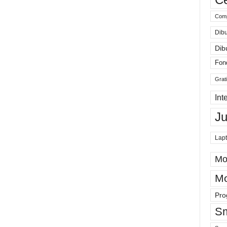
Comp
Dibu
Dib
Fon
Grat
Int
J
Lap
Mo
Mo
Pro
Sm