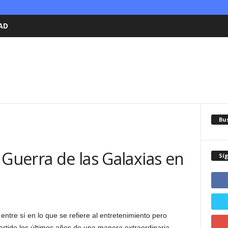
AD
Bu
 Guerra de las Galaxias en
Sí
ntre sí en lo que se refiere al entretenimiento pero
tido los últimos años de una manera extraordinaria,