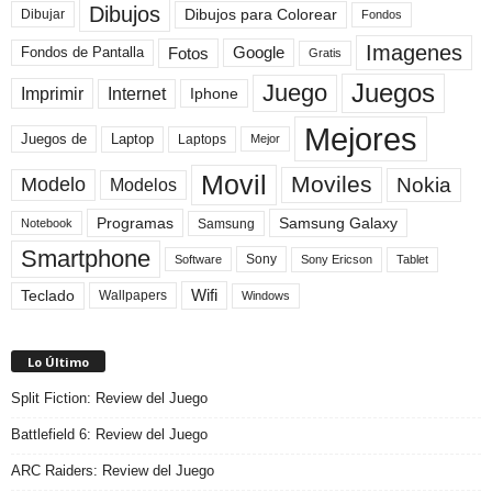
Dibujos
Dibujos para Colorear
Dibujar
Fondos
Imagenes
Fotos
Fondos de Pantalla
Google
Gratis
Juegos
Juego
Imprimir
Internet
Iphone
Mejores
Laptop
Juegos de
Laptops
Mejor
Movil
Moviles
Modelo
Nokia
Modelos
Programas
Samsung Galaxy
Samsung
Notebook
Smartphone
Sony
Sony Ericson
Tablet
Software
Teclado
Wifi
Wallpapers
Windows
Lo Último
Split Fiction: Review del Juego
Battlefield 6: Review del Juego
ARC Raiders: Review del Juego