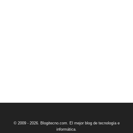
© 2009 - 2026. Blogitecno.com. El mejor blog de tecnología e
informática.