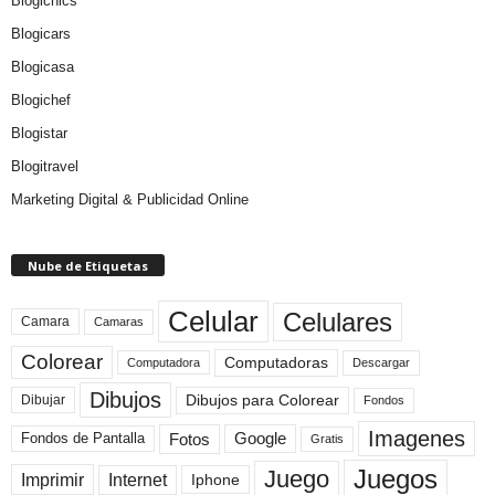
Blogichics
Blogicars
Blogicasa
Blogichef
Blogistar
Blogitravel
Marketing Digital & Publicidad Online
Nube de Etiquetas
Celular
Celulares
Camara
Camaras
Colorear
Computadoras
Descargar
Computadora
Dibujos
Dibujos para Colorear
Dibujar
Fondos
Imagenes
Fotos
Fondos de Pantalla
Google
Gratis
Juegos
Juego
Imprimir
Internet
Iphone