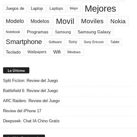
Mejores
Laptop
Juegos de
Laptops
Mejor
Movil
Moviles
Modelo
Nokia
Modelos
Programas
Samsung Galaxy
Samsung
Notebook
Smartphone
Sony
Sony Ericson
Tablet
Software
Teclado
Wifi
Wallpapers
Windows
Lo Último
Split Fiction: Review del Juego
Battlefield 6: Review del Juego
ARC Raiders: Review del Juego
Review del iPhone 17
Deepseek: Chat IA Chino Gratis