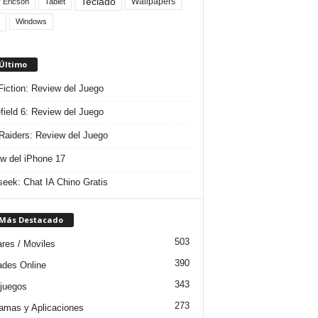
Teclado
Wallpapers
 Ericson
Tablet
Windows
 Último
 Fiction: Review del Juego
efield 6: Review del Juego
aiders: Review del Juego
w del iPhone 17
eek: Chat IA Chino Gratis
 Más Destacado
503
ares / Moviles
390
dades Online
343
juegos
273
amas y Aplicaciones