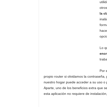
util
otro
la
c
inal
form
hace
opcio
Lo q
encr
trab
Por 
propio router si olvidamos la contraseña,
nuestro hogar puede acceder a su uso o 
Aparte, uno de los beneficios extra que 
esta aplicación no requiere de instalación