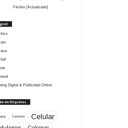
Fáciles [Actualizado]
groll
chics
cars
casa
chef
star
ravel
ting Digital & Publicidad Online
be de Etiquetas
Celular
ara
Camaras
lulares
Colorear