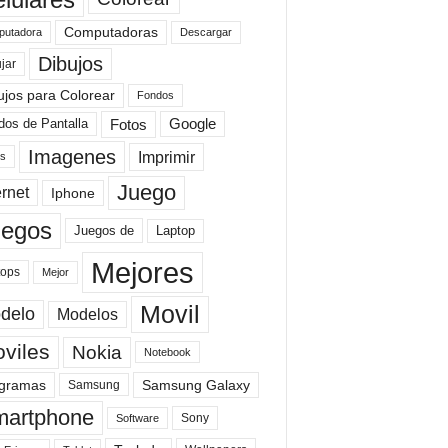
Computadoras
Descargar
utadora
Dibujos
jar
ujos para Colorear
Fondos
Fotos
dos de Pantalla
Google
Imagenes
Imprimir
is
Juego
ernet
Iphone
uegos
Laptop
Juegos de
Mejores
tops
Mejor
Movil
delo
Modelos
viles
Nokia
Notebook
gramas
Samsung Galaxy
Samsung
artphone
Sony
Software