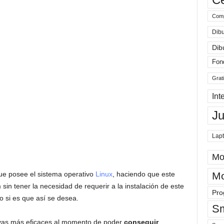
Comp
Dibu
Dib
Fon
Grat
Int
J
Lap
Mo
Mo
e posee el sistema operativo
Linux
, haciendo que este
n tener la necesidad de requerir a la instalación de este
Pro
 si es que así se desea.
Sm
tivas más eficaces al momento de poder
conseguir