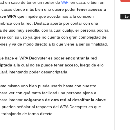
idad en caso de tener un router de
WiFi
en casa, o bien en
s casos donde más bien uno quiere poder
tener acceso a
lave WPA
que impide que accedamos a la conexión
Lo
ámbrica con la red. Destaca aparte por contar con una
a de uso muy sencilla, con la cual cualquier persona podría
rse con su uso ya que no cuenta con gran complejidad de
nes y va de modo directo a lo que viene a ser su finalidad.
ue hace el WPA Decrypter es poder
encontrar la red
iptada
a la cual no se puede tener acceso, luego de ello
ajará intentando poder desencriptarla.
esto mismo uno bien puede usarlo hasta con nuestro
 para ver con qué tanta facilidad una persona ajena a
para intentar
colgarnos de otra red al descifrar la clave
.
se pueden señalar al respecto del WPA Decrypter es que
, trabajando de forma directa.