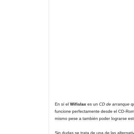
En sí el
Wifislax
es un
CD de arranque
qu
funcione perfectamente desde el CD-Rom si
mismo pese a también poder lograrse esto
Sin dudas se trata de una de las alterna