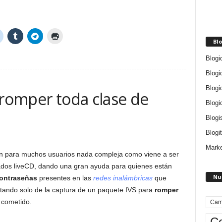
Blo
Blogi
Blogi
Blogi
 romper toda clase de
Blogi
Blogi
Blogit
Marke
ón para muchos usuarios nada compleja como viene a ser
nados liveCD, dando una gran ayuda para quienes están
Nu
contraseñas
presentes en las
redes inalámbricas
que
tando solo de la captura de un paquete IVS para
romper
 cometido.
Cam
Ce