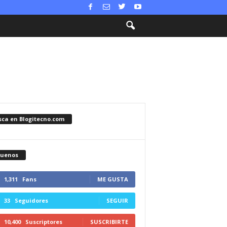
sca en Blogitecno.com
guenos
1,311
Fans
ME GUSTA
33
Seguidores
SEGUIR
10,400
Suscriptores
SUSCRIBIRTE