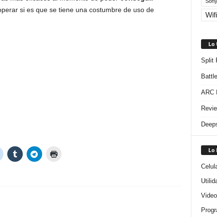
Sony
 operar si es que se tiene una costumbre de uso de
Wifi
Lo
Split
Battl
ARC R
Revie
Deeps
Lo
Celul
Utili
Video
Progr