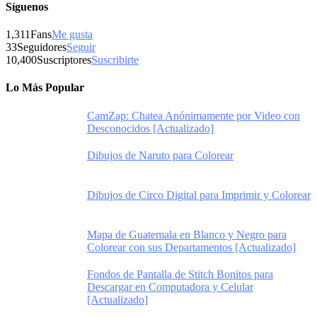
Síguenos
1,311
Fans
Me gusta
33
Seguidores
Seguir
10,400
Suscriptores
Suscribirte
Lo Más Popular
CamZap: Chatea Anónimamente por Video con
Desconocidos [Actualizado]
Dibujos de Naruto para Colorear
Dibujos de Circo Digital para Imprimir y Colorear
Mapa de Guatemala en Blanco y Negro para
Colorear con sus Departamentos [Actualizado]
Fondos de Pantalla de Stitch Bonitos para
Descargar en Computadora y Celular
[Actualizado]