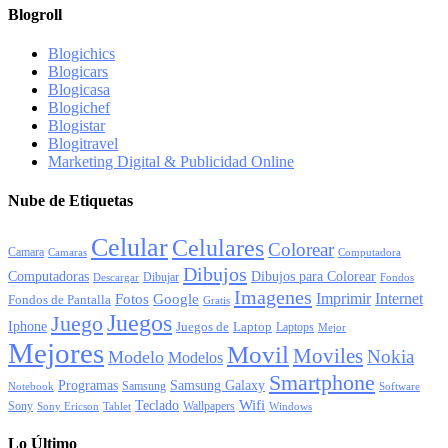
Blogroll
Blogichics
Blogicars
Blogicasa
Blogichef
Blogistar
Blogitravel
Marketing Digital & Publicidad Online
Nube de Etiquetas
Celular
Celulares
Colorear
Camara
Camaras
Computadora
Dibujos
Computadoras
Dibujos para Colorear
Dibujar
Descargar
Fondos
Imagenes
Imprimir
Internet
Fotos
Google
Fondos de Pantalla
Gratis
Juegos
Juego
Iphone
Juegos de
Laptop
Laptops
Mejor
Mejores
Movil
Moviles
Nokia
Modelo
Modelos
Smartphone
Programas
Samsung Galaxy
Samsung
Notebook
Software
Wifi
Teclado
Sony
Wallpapers
Sony Ericson
Tablet
Windows
Lo Último