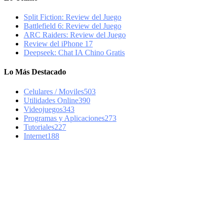
Split Fiction: Review del Juego
Battlefield 6: Review del Juego
ARC Raiders: Review del Juego
Review del iPhone 17
Deepseek: Chat IA Chino Gratis
Lo Más Destacado
Celulares / Moviles
503
Utilidades Online
390
Videojuegos
343
Programas y Aplicaciones
273
Tutoriales
227
Internet
188