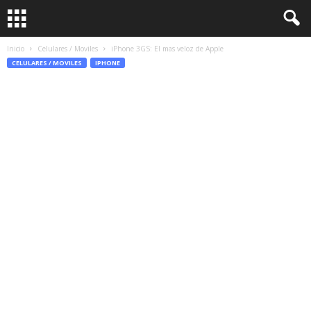
Inicio
Celulares / Moviles
iPhone 3GS: El mas veloz de Apple
CELULARES / MOVILES
IPHONE