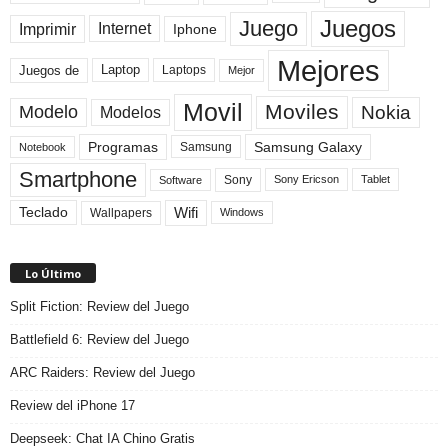
Juegos
Juego
Imprimir
Internet
Iphone
Mejores
Laptop
Juegos de
Laptops
Mejor
Movil
Moviles
Modelo
Nokia
Modelos
Programas
Samsung Galaxy
Samsung
Notebook
Smartphone
Sony
Sony Ericson
Tablet
Software
Teclado
Wifi
Wallpapers
Windows
Lo Último
Split Fiction: Review del Juego
Battlefield 6: Review del Juego
ARC Raiders: Review del Juego
Review del iPhone 17
Deepseek: Chat IA Chino Gratis