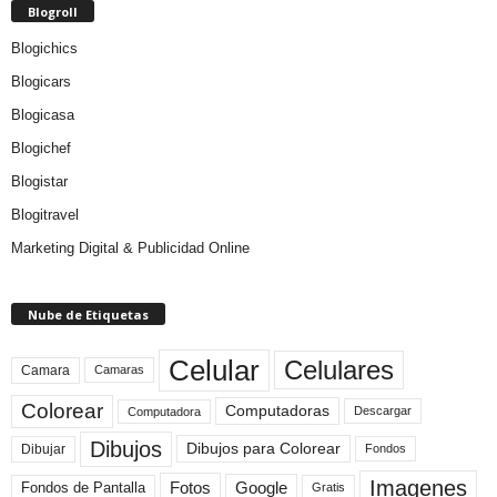
Blogroll
Blogichics
Blogicars
Blogicasa
Blogichef
Blogistar
Blogitravel
Marketing Digital & Publicidad Online
Nube de Etiquetas
Celular
Celulares
Camara
Camaras
Colorear
Computadoras
Descargar
Computadora
Dibujos
Dibujos para Colorear
Dibujar
Fondos
Imagenes
Fotos
Fondos de Pantalla
Google
Gratis