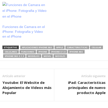
Funciones de Camara en el
iPhone: Fotografia y Video
en el iPhone
ETIQUETAS
APLICACIONES IPHONE 3GS
APPLE
CARACTERISTICAS
CELULAR
CELULARES
FUNCIONES
IPHONE
IPHONE 3.1.3
IPHONE 3GS
IPHONE 3GS 3.1.3
MODELOS
MOVIL
MOVILES
Artículo anterior
Artículo siguiente
Youtube: El Website de
iPad: Caracteristicas
Alojamiento de Videos más
principales de nuevo
Popular
producto Apple