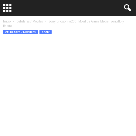
Inicio
Celulares / Moviles
Sony Ericsson w200: Movil de Gama Media, Sencillo y
Barato
CELULARES / MOVILES
SONY