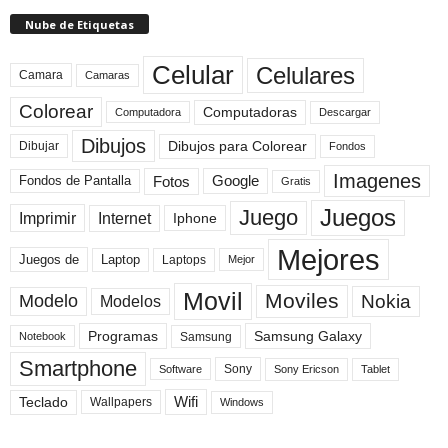
Nube de Etiquetas
Celular
Celulares
Camara
Camaras
Colorear
Computadoras
Descargar
Computadora
Dibujos
Dibujos para Colorear
Dibujar
Fondos
Imagenes
Fotos
Fondos de Pantalla
Google
Gratis
Juegos
Juego
Imprimir
Internet
Iphone
Mejores
Laptop
Juegos de
Laptops
Mejor
Movil
Moviles
Modelo
Nokia
Modelos
Programas
Samsung Galaxy
Samsung
Notebook
Smartphone
Sony
Sony Ericson
Tablet
Software
Teclado
Wifi
Wallpapers
Windows