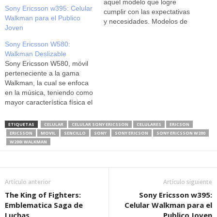
aquel modelo que logre
Sony Ericsson w395: Celular
cumplir con las expectativas
Walkman para el Publico
y necesidades. Modelos de
Joven
celulares que consigan
atraer la atención pueden
Sony Ericsson W580:
ser diversos pero sin duda
Walkman Deslizable
alguna se encuentra entre
Sony Ericsson W580, móvil
ellos los celulares Sony
perteneciente a la gama
Ericsson. Esta marca cuenta
Walkman, la cual se enfoca
una extensa lista…
en la música, teniendo como
mayor característica física el
ser deslizable para hacer
aparecer las teclas. Posee
ETIQUETAS
CELULAR
CELULAR SONY ERICSSON
CELULARES
ERICSON
una pantalla de dos
ERICSSON
MOVIL
SENCILLO
SONY
SONY ERICSON
SONY ERICSSON W200
pulgadas con resolución de
W200I WALKMAN
240×320 píxeles,
reconociendo 262.000
colores, en cuanto a sus
medidas estas son…
Artículo anterior
Artículo siguiente
The King of Fighters:
Sony Ericsson w395:
Emblematica Saga de
Celular Walkman para el
Luchas
Publico Joven