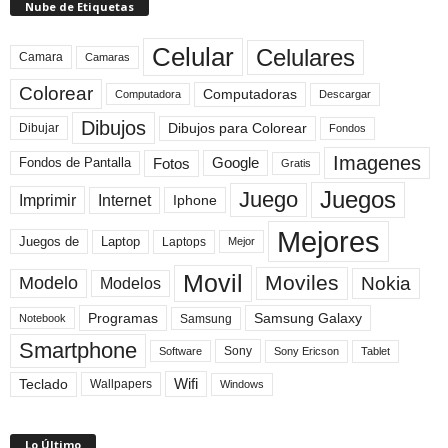
Nube de Etiquetas
Celular
Celulares
Camara
Camaras
Colorear
Computadoras
Descargar
Computadora
Dibujos
Dibujos para Colorear
Dibujar
Fondos
Imagenes
Fotos
Fondos de Pantalla
Google
Gratis
Juegos
Juego
Imprimir
Internet
Iphone
Mejores
Laptop
Juegos de
Laptops
Mejor
Movil
Moviles
Modelo
Nokia
Modelos
Programas
Samsung Galaxy
Samsung
Notebook
Smartphone
Sony
Sony Ericson
Tablet
Software
Teclado
Wifi
Wallpapers
Windows
Lo Último