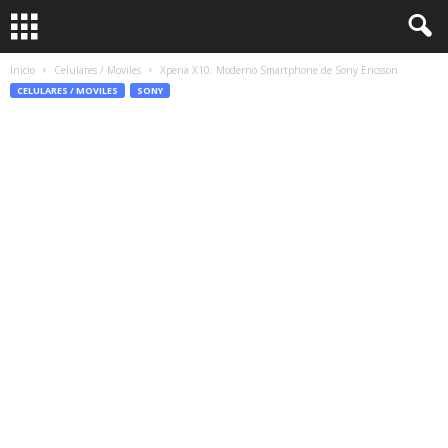
Inicio
Celulares / Moviles
Xperia X10: Moderno Smartphone de Sony Ericsson
CELULARES / MOVILES
SONY