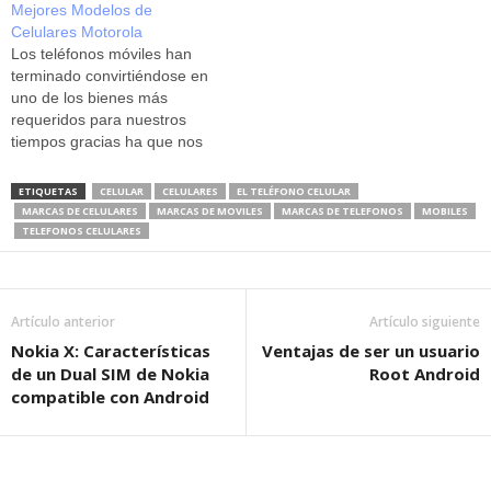
Mejores Modelos de
es considerado como uno de
siendo como es bien sabido
Celulares Motorola
los primeros en salir al
parte de lo que viene a ser
Los teléfonos móviles han
mercado con multifunción.
el Grupo Telefónica, de
terminado convirtiéndose en
Este celular cuenta con
origen español, uno de los
uno de los bienes más
cámara fotográfica de 1.3…
más poderosos con
requeridos para nuestros
relación…
tiempos gracias ha que nos
mantienen completamente
comunicados y traen
ETIQUETAS
CELULAR
CELULARES
EL TELÉFONO CELULAR
consigo diversas clases de
MARCAS DE CELULARES
MARCAS DE MOVILES
MARCAS DE TELEFONOS
MOBILES
utilidades. Como resulta
TELEFONOS CELULARES
obvio, las marcas más
importantes dedicadas a la
producción de teléfonos
celulares son aquellas que
Artículo anterior
Artículo siguiente
mantienen en sus…
Nokia X: Características
Ventajas de ser un usuario
de un Dual SIM de Nokia
Root Android
compatible con Android