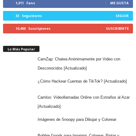
1,311
Fans
ME GUSTA
33
Seguidores
SEGUIR
10,400
Suscriptores
SUSCRIBIRTE
Lo Más Popular
CamZap: Chatea Anónimamente por Video con
Desconocidos [Actualizado]
¿Cómo Hackear Cuentas de TikTok? [Actualizado]
Camloo: Videollamadas Online con Extraños al Azar
[Actualizado]
Imágenes de Snoopy para Dibujar y Colorear
Bobbie Goods para Imprimir, Colorear, Pintar y