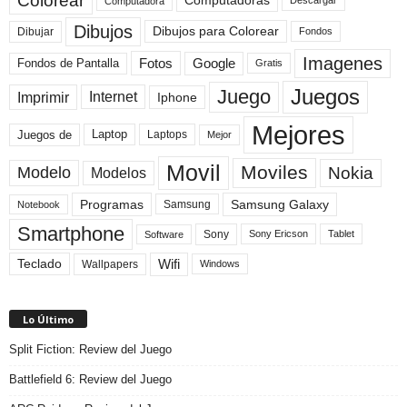
Colorear
Computadoras
Descargar
Computadora
Dibujos
Dibujos para Colorear
Dibujar
Fondos
Imagenes
Fotos
Fondos de Pantalla
Google
Gratis
Juegos
Juego
Imprimir
Internet
Iphone
Mejores
Laptop
Juegos de
Laptops
Mejor
Movil
Moviles
Modelo
Nokia
Modelos
Programas
Samsung Galaxy
Samsung
Notebook
Smartphone
Sony
Sony Ericson
Tablet
Software
Teclado
Wifi
Wallpapers
Windows
Lo Último
Split Fiction: Review del Juego
Battlefield 6: Review del Juego