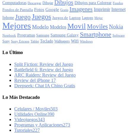
Dibujos
Computadoras
Dibujos para Colorear
Dibujar
Descargar
Fondos
Imagenes
Imprimir
Internet
Fotos
Google
Fondos de Pantalla
Gratis
Juegos
Juego
Iphone
Juegos de
Laptop
Laptops
Mejor
Mejores
Movil
Moviles
Nokia
Modelo
Modelos
Smartphone
Programas
Samsung Galaxy
Samsung
Notebook
Software
Wifi
Teclado
Sony
Wallpapers
Sony Ericson
Tablet
Windows
Lo Último
Split Fiction: Review del Juego
Battlefield 6: Review del Juego
ARC Raiders: Review del Juego
Review del iPhone 17
Deepseek: Chat IA Chino Gratis
Lo Más Destacado
Celulares / Moviles
503
Utilidades Online
390
Videojuegos
343
Programas y Aplicaciones
273
Tutoriales
227