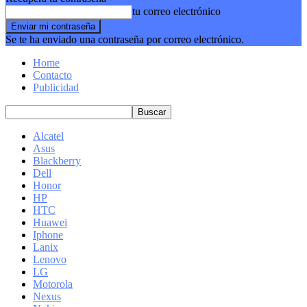
tu correo electrónico
Se te ha enviado una contraseña por correo electrónico.
Home
Contacto
Publicidad
Alcatel
Asus
Blackberry
Dell
Honor
HP
HTC
Huawei
Iphone
Lanix
Lenovo
LG
Motorola
Nexus