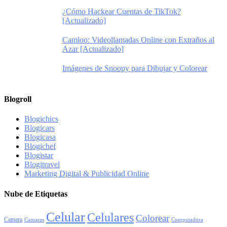
¿Cómo Hackear Cuentas de TikTok?
[Actualizado]
Camloo: Videollamadas Online con Extraños al
Azar [Actualizado]
Imágenes de Snoopy para Dibujar y Colorear
Blogroll
Blogichics
Blogicars
Blogicasa
Blogichef
Blogistar
Blogitravel
Marketing Digital & Publicidad Online
Nube de Etiquetas
Celular
Celulares
Colorear
Camara
Camaras
Computadora