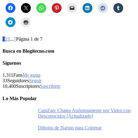
1
2
3
...
7
Página 1 de 7
Busca en Blogitecno.com
Síguenos
1,311
Fans
Me gusta
33
Seguidores
Seguir
10,400
Suscriptores
Suscribirte
Lo Más Popular
CamZap: Chatea Anónimamente por Video con
Desconocidos [Actualizado]
Dibujos de Naruto para Colorear