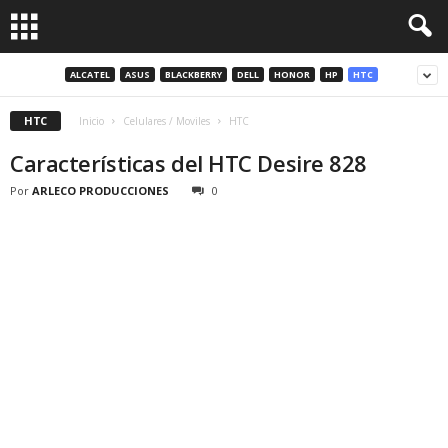
ALCATEL
ASUS
BLACKBERRY
DELL
HONOR
HP
HTC
HTC
Inicio
Celulares / Moviles
HTC
Características del HTC Desire 828
Por
ARLECO PRODUCCIONES
0