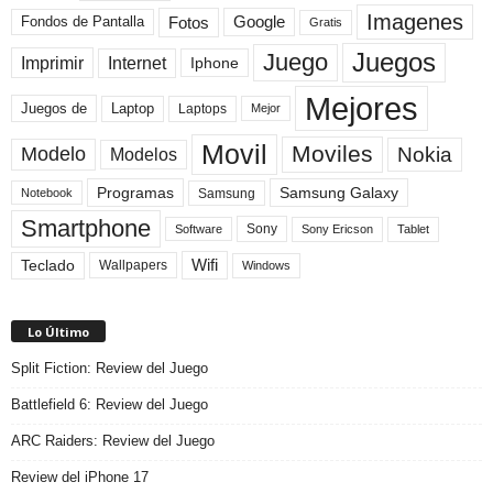
Imagenes
Fotos
Fondos de Pantalla
Google
Gratis
Juegos
Juego
Imprimir
Internet
Iphone
Mejores
Laptop
Juegos de
Laptops
Mejor
Movil
Moviles
Modelo
Nokia
Modelos
Programas
Samsung Galaxy
Samsung
Notebook
Smartphone
Sony
Sony Ericson
Tablet
Software
Teclado
Wifi
Wallpapers
Windows
Lo Último
Split Fiction: Review del Juego
Battlefield 6: Review del Juego
ARC Raiders: Review del Juego
Review del iPhone 17