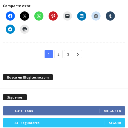
Comparte esto:
1
2
3
Busca en Blogitecno.com
Síguenos
1,311
Fans
ME GUSTA
33
Seguidores
SEGUIR