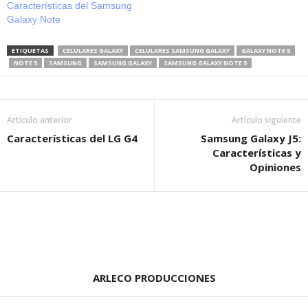
Características del Samsung
Galaxy Note
ETIQUETAS
CELULARES GALAXY
CELULARES SAMSUNG GALAXY
GALAXY NOTE 5
NOTE 5
SAMSUNG
SAMSUNG GALAXY
SAMSUNG GALAXY NOTE 5
Artículo anterior
Artículo siguiente
Características del LG G4
Samsung Galaxy J5:
Características y
Opiniones
ARLECO PRODUCCIONES