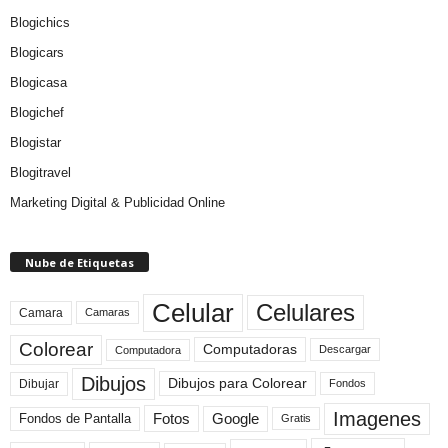
Blogichics
Blogicars
Blogicasa
Blogichef
Blogistar
Blogitravel
Marketing Digital & Publicidad Online
Nube de Etiquetas
Celular
Celulares
Camara
Camaras
Colorear
Computadoras
Descargar
Computadora
Dibujos
Dibujos para Colorear
Dibujar
Fondos
Imagenes
Fotos
Fondos de Pantalla
Google
Gratis