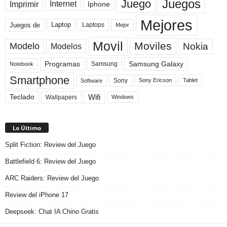
Juegos
Juego
Imprimir
Internet
Iphone
Mejores
Laptop
Juegos de
Laptops
Mejor
Movil
Moviles
Modelo
Nokia
Modelos
Programas
Samsung Galaxy
Samsung
Notebook
Smartphone
Sony
Sony Ericson
Tablet
Software
Teclado
Wifi
Wallpapers
Windows
Lo Último
Split Fiction: Review del Juego
Battlefield 6: Review del Juego
ARC Raiders: Review del Juego
Review del iPhone 17
Deepseek: Chat IA Chino Gratis