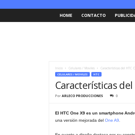
HOME
CONTACTO
PUBLICID
Inicio
Celulares / Moviles
Características del HTC 
CELULARES / MOVILES
HTC
Características de
Por
ARLECO PRODUCCIONES
0
El HTC One X9 es un smartphone Andr
una versión mejorada del
One A9
.
En cuanto a diseño destaca por su constr