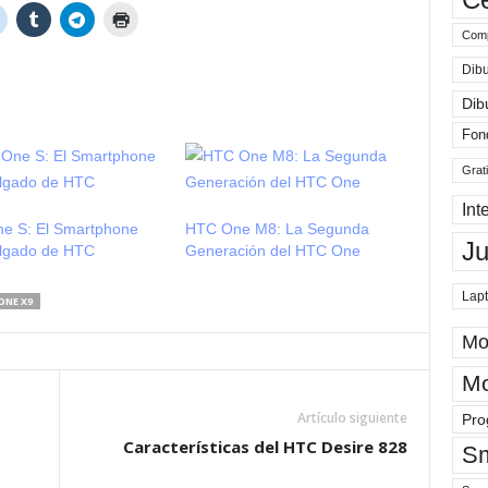
Comp
Dibu
Dib
Fon
Grat
Int
e S: El Smartphone
HTC One M8: La Segunda
J
lgado de HTC
Generación del HTC One
Lap
ONE X9
Mo
Mo
Artículo siguiente
Pro
Características del HTC Desire 828
Sm