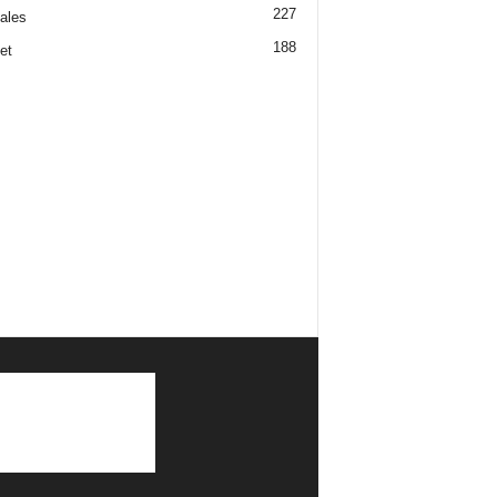
227
iales
188
et