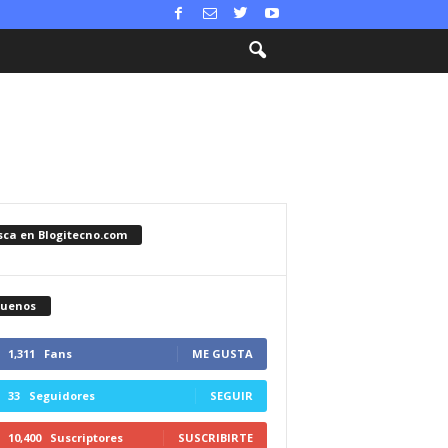
sca en Blogitecno.com
guenos
1,311
Fans
ME GUSTA
33
Seguidores
SEGUIR
10,400
Suscriptores
SUSCRIBIRTE