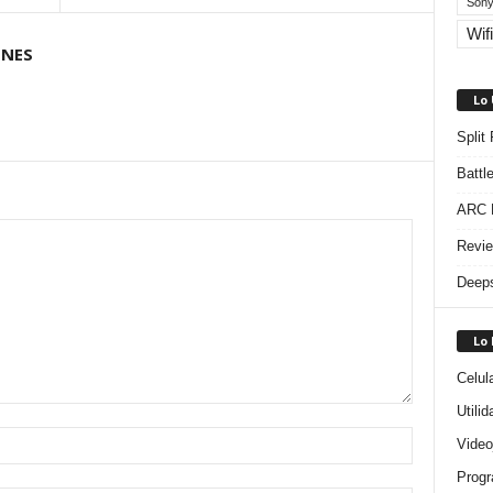
Sony
Wifi
ONES
Lo
Split
Battl
ARC R
Revie
Deeps
Lo
Celul
Utili
Video
Progr