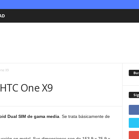
AD
One X9
Bu
l HTC One X9
Sí
oid Dual SIM de gama media
. Se trata básicamente de
ucción en metal. Sus dimensiones son de 153,9 x 75,9 x