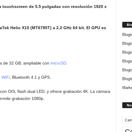
a touchscreen de 5.5 pulgadas con resolución 1920 x
Blo
aTek Helio X10 (MT6795T) a 2.2 GHz 64 bit. El GPU es
Blogi
Blogi
Blogi
Blogi
s de 32 GB, ampliable con
microSD
.
Blogi
,
WiFi
, Bluetooth 4.1 y GPS.
Blogit
Marke
con OIS, flash dual LED, y ofrece grabación 4K. La cámara
permite grabación 1080p.
Nu
Cam
Ce