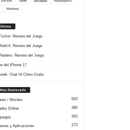
Teclado
Wallpapers
 Ericson
Tablet
Windows
 Último
 Fiction: Review del Juego
efield 6: Review del Juego
aiders: Review del Juego
w del iPhone 17
eek: Chat IA Chino Gratis
 Más Destacado
503
ares / Moviles
390
dades Online
343
juegos
273
amas y Aplicaciones