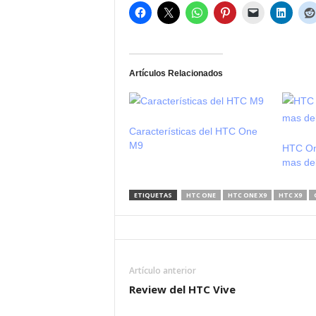
Artículos Relacionados
Características del HTC One
M9
HTC On
mas de
ETIQUETAS
HTC ONE
HTC ONE X9
HTC X9
Artículo anterior
Review del HTC Vive