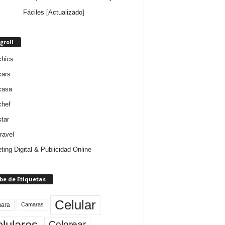
Fáciles [Actualizado]
groll
chics
cars
casa
chef
star
ravel
ting Digital & Publicidad Online
be de Etiquetas
Celular
ara
Camaras
lulares
Colorear