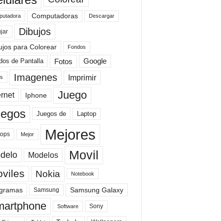
Computadoras
Descargar
utadora
Dibujos
jar
ujos para Colorear
Fondos
Fotos
dos de Pantalla
Google
Imagenes
Imprimir
is
Juego
ernet
Iphone
uegos
Laptop
Juegos de
Mejores
tops
Mejor
Movil
delo
Modelos
viles
Nokia
Notebook
gramas
Samsung Galaxy
Samsung
artphone
Sony
Software