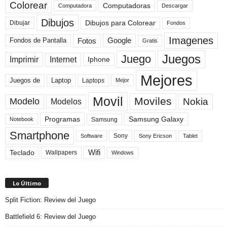
Colorear
Computadoras
Descargar
Computadora
Dibujos
Dibujos para Colorear
Dibujar
Fondos
Imagenes
Fotos
Fondos de Pantalla
Google
Gratis
Juegos
Juego
Imprimir
Internet
Iphone
Mejores
Laptop
Juegos de
Laptops
Mejor
Movil
Moviles
Modelo
Nokia
Modelos
Programas
Samsung Galaxy
Samsung
Notebook
Smartphone
Sony
Sony Ericson
Tablet
Software
Teclado
Wifi
Wallpapers
Windows
Lo Último
Split Fiction: Review del Juego
Battlefield 6: Review del Juego