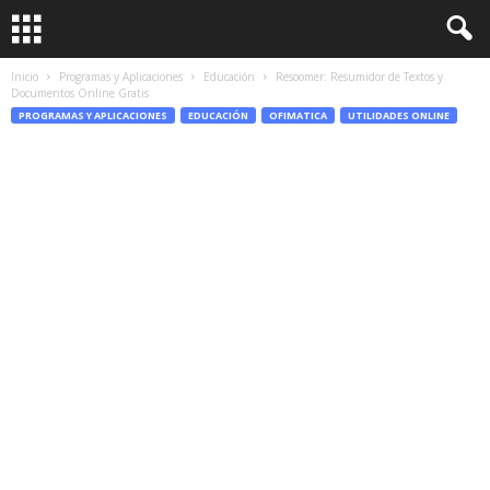
Inicio
Programas y Aplicaciones
Educación
Resoomer: Resumidor de Textos y
Documentos Online Gratis
PROGRAMAS Y APLICACIONES
EDUCACIÓN
OFIMATICA
UTILIDADES ONLINE