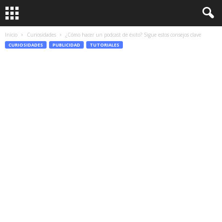
Inicio
Curiosidades
¿Cómo hacer un podcast de éxito? Sigue estos consejos clave
CURIOSIDADES
PUBLICIDAD
TUTORIALES