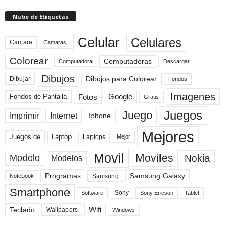
Nube de Etiquetas
Celular
Celulares
Camara
Camaras
Colorear
Computadoras
Descargar
Computadora
Dibujos
Dibujos para Colorear
Dibujar
Fondos
Imagenes
Fotos
Fondos de Pantalla
Google
Gratis
Juegos
Juego
Imprimir
Internet
Iphone
Mejores
Laptop
Juegos de
Laptops
Mejor
Movil
Moviles
Modelo
Nokia
Modelos
Programas
Samsung Galaxy
Samsung
Notebook
Smartphone
Sony
Sony Ericson
Tablet
Software
Teclado
Wifi
Wallpapers
Windows