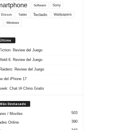
artphone
Sony
Software
Teclado
Wallpapers
 Ericson
Tablet
Windows
 Último
 Fiction: Review del Juego
efield 6: Review del Juego
aiders: Review del Juego
w del iPhone 17
eek: Chat IA Chino Gratis
 Más Destacado
503
ares / Moviles
390
dades Online