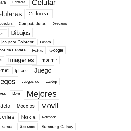
Celular
ara
Camaras
lulares
Colorear
Computadoras
Descargar
utadora
Dibujos
jar
ujos para Colorear
Fondos
Fotos
dos de Pantalla
Google
Imagenes
Imprimir
is
Juego
ernet
Iphone
uegos
Laptop
Juegos de
Mejores
tops
Mejor
Movil
delo
Modelos
viles
Nokia
Notebook
gramas
Samsung Galaxy
Samsung