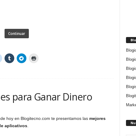
Continuar
Blo
Blogi
Blogi
Blogi
Blogi
Blogi
nes para Ganar Dinero
Blogit
Marke
 de hoy en Blogitecno.com te presentamos las
mejores
Nu
de aplicativos
.