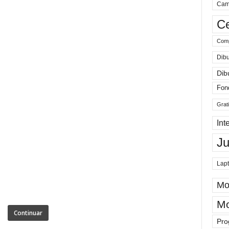
Cam
Ce
Comp
Dibu
Dib
Fon
Grat
Int
J
Lap
Mo
Mo
Continuar
Pro