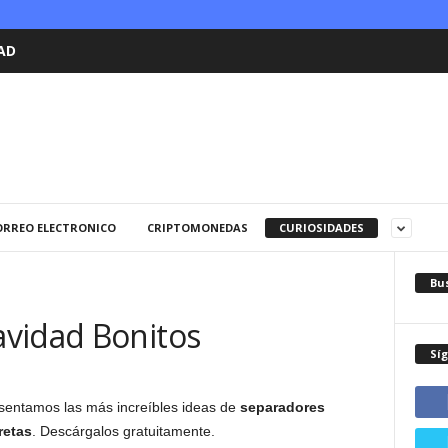
AD
ORREO ELECTRONICO
CRIPTOMONEDAS
CURIOSIDADES
Bu
vidad Bonitos
Sí
esentamos las más increíbles ideas de
separadores
retas
. Descárgalos gratuitamente.