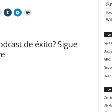
Sm
Sony
Wifi
Lo
dcast de éxito? Sigue
Split
ve
Battl
ARC R
Revie
Deeps
Lo
Celul
Utili