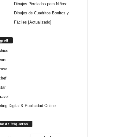
Dibujos Pixelados para Niños:
Dibujos de Cuadritos Bonitos y
Fáciles [Actualizado]
groll
chics
cars
casa
chef
star
ravel
ting Digital & Publicidad Online
be de Etiquetas