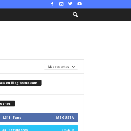
Más recientes
sca en Blogitecno.com
guenos
1,311
Fans
ME GUSTA
33
Seguidores
SEGUIR