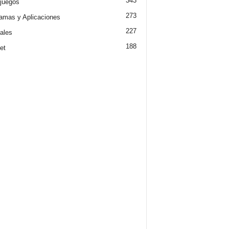
343
juegos
273
amas y Aplicaciones
227
iales
188
et