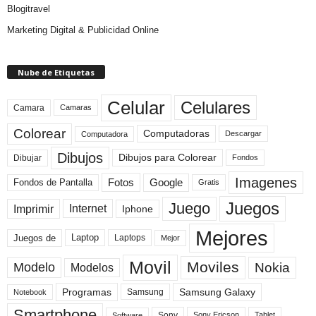
Blogitravel
Marketing Digital & Publicidad Online
Nube de Etiquetas
Celular
Celulares
Camara
Camaras
Colorear
Computadoras
Descargar
Computadora
Dibujos
Dibujos para Colorear
Dibujar
Fondos
Imagenes
Fotos
Fondos de Pantalla
Google
Gratis
Juegos
Juego
Imprimir
Internet
Iphone
Mejores
Laptop
Juegos de
Laptops
Mejor
Movil
Moviles
Modelo
Nokia
Modelos
Programas
Samsung Galaxy
Samsung
Notebook
Smartphone
Sony
Sony Ericson
Tablet
Software