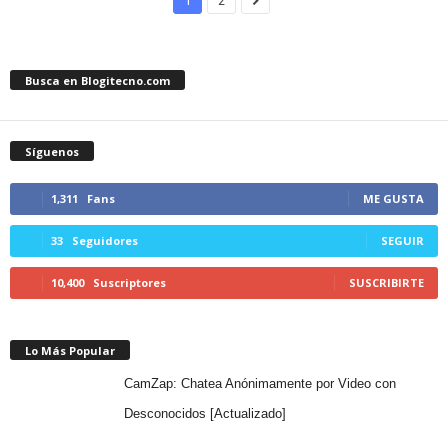
1
2
Busca en Blogitecno.com
Síguenos
1,311
Fans
ME GUSTA
33
Seguidores
SEGUIR
10,400
Suscriptores
SUSCRIBIRTE
Lo Más Popular
CamZap: Chatea Anónimamente por Video con
Desconocidos [Actualizado]