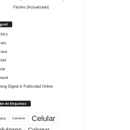
Fáciles [Actualizado]
groll
chics
cars
casa
chef
star
ravel
ting Digital & Publicidad Online
be de Etiquetas
Celular
ara
Camaras
lulares
Colorear