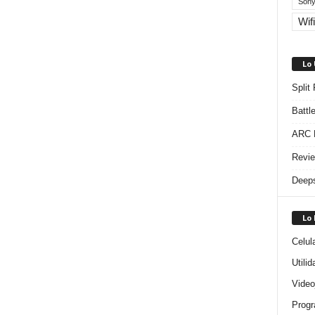
Sony
Wifi
Lo
Split
Battl
ARC R
Revie
Deeps
Lo
Celul
Utili
Video
Progr