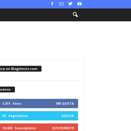
sca en Blogitecno.com
guenos
1,311
Fans
ME GUSTA
33
Seguidores
SEGUIR
10,400
Suscriptores
SUSCRIBIRTE