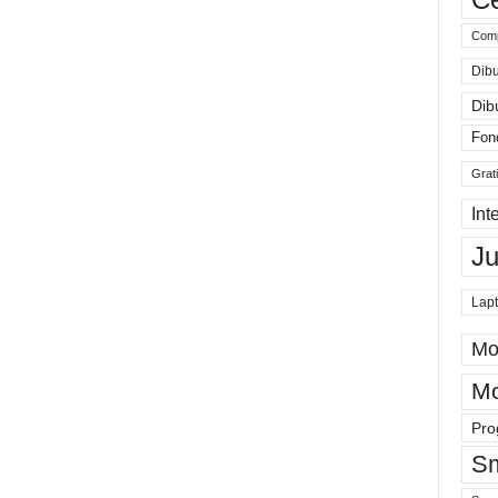
Comp
Dibu
Dib
Fon
Grat
Int
J
Lap
Mo
Mo
Pro
Sm