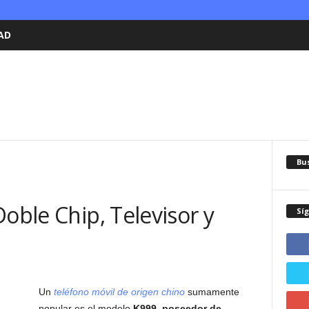
AD
Bu
Doble Chip, Televisor y
Sí
Un
teléfono móvil de origen chino
sumamente
popular es el modelo
K999
,
poseedor de