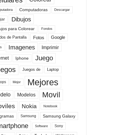
Computadoras
Descargar
utadora
Dibujos
jar
ujos para Colorear
Fondos
Fotos
dos de Pantalla
Google
Imagenes
Imprimir
is
Juego
ernet
Iphone
uegos
Laptop
Juegos de
Mejores
tops
Mejor
Movil
delo
Modelos
viles
Nokia
Notebook
gramas
Samsung Galaxy
Samsung
artphone
Sony
Software