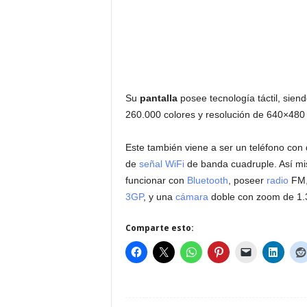
Su
pantalla
posee tecnología táctil, sie
260.000 colores y resolución de 640×480 
Este también viene a ser un teléfono con d
de
señal WiFi
de banda cuadruple. Así m
funcionar con
Bluetooth
, poseer
radio
FM, 
3GP
, y una
cámara
doble con zoom de 1.
Comparte esto: