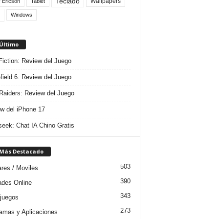
Teclado
Wallpapers
 Ericson
Tablet
Windows
 Último
 Fiction: Review del Juego
efield 6: Review del Juego
aiders: Review del Juego
w del iPhone 17
eek: Chat IA Chino Gratis
 Más Destacado
503
ares / Moviles
390
dades Online
343
juegos
273
amas y Aplicaciones