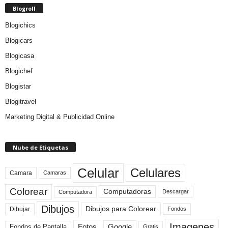
Blogroll
Blogichics
Blogicars
Blogicasa
Blogichef
Blogistar
Blogitravel
Marketing Digital & Publicidad Online
Nube de Etiquetas
Celular
Celulares
Camara
Camaras
Colorear
Computadoras
Descargar
Computadora
Dibujos
Dibujos para Colorear
Dibujar
Fondos
Imagenes
Fotos
Fondos de Pantalla
Google
Gratis