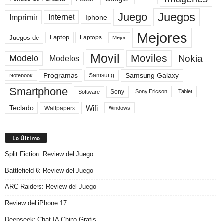
Juegos
Juego
Imprimir
Internet
Iphone
Mejores
Laptop
Juegos de
Laptops
Mejor
Movil
Moviles
Modelo
Nokia
Modelos
Programas
Samsung Galaxy
Samsung
Notebook
Smartphone
Sony
Sony Ericson
Tablet
Software
Teclado
Wifi
Wallpapers
Windows
Lo Último
Split Fiction: Review del Juego
Battlefield 6: Review del Juego
ARC Raiders: Review del Juego
Review del iPhone 17
Deepseek: Chat IA Chino Gratis