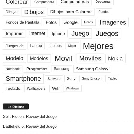
Colorear
Computadoras
Descargar
Computadora
Dibujos
Dibujos para Colorear
Dibujar
Fondos
Imagenes
Fotos
Fondos de Pantalla
Google
Gratis
Juegos
Juego
Imprimir
Internet
Iphone
Mejores
Laptop
Juegos de
Laptops
Mejor
Movil
Moviles
Modelo
Nokia
Modelos
Programas
Samsung Galaxy
Samsung
Notebook
Smartphone
Sony
Sony Ericson
Tablet
Software
Teclado
Wifi
Wallpapers
Windows
Lo Último
Split Fiction: Review del Juego
Battlefield 6: Review del Juego