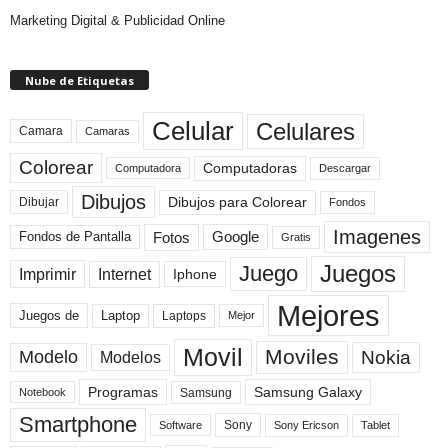
Marketing Digital & Publicidad Online
Nube de Etiquetas
Celular
Celulares
Camara
Camaras
Colorear
Computadoras
Descargar
Computadora
Dibujos
Dibujos para Colorear
Dibujar
Fondos
Imagenes
Fotos
Fondos de Pantalla
Google
Gratis
Juegos
Juego
Imprimir
Internet
Iphone
Mejores
Laptop
Juegos de
Laptops
Mejor
Movil
Moviles
Modelo
Nokia
Modelos
Programas
Samsung Galaxy
Samsung
Notebook
Smartphone
Sony
Sony Ericson
Tablet
Software