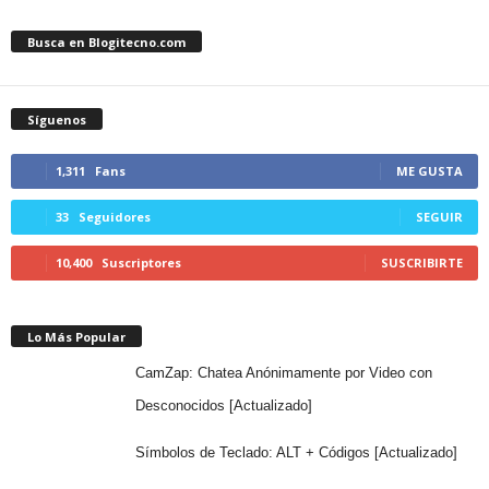
Busca en Blogitecno.com
Síguenos
1,311
Fans
ME GUSTA
33
Seguidores
SEGUIR
10,400
Suscriptores
SUSCRIBIRTE
Lo Más Popular
CamZap: Chatea Anónimamente por Video con
Desconocidos [Actualizado]
Símbolos de Teclado: ALT + Códigos [Actualizado]