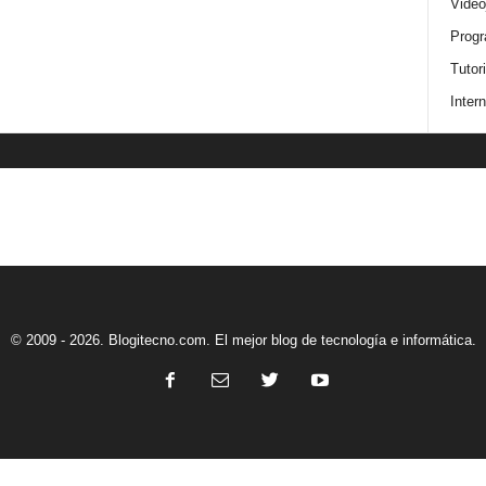
Video
Progr
Tutor
Intern
© 2009 - 2026. Blogitecno.com. El mejor blog de tecnología e informática.