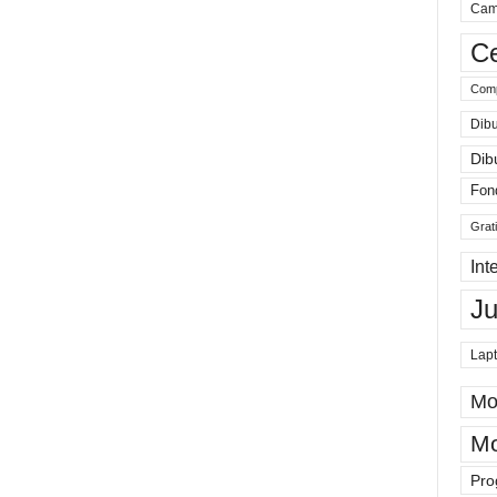
Cam
Ce
Comp
Dibu
Dib
Fon
Grat
Int
J
Lap
Mo
Mo
Pro