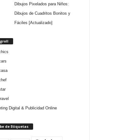
Dibujos Pixelados para Niños:
Dibujos de Cuadritos Bonitos y
Fáciles [Actualizado]
groll
chics
cars
casa
chef
star
ravel
ting Digital & Publicidad Online
be de Etiquetas