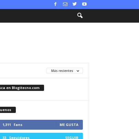
Más recientes
sca en Blogitecno.com
guenos
1,311
Fans
ME GUSTA
33
Seguidores
SEGUIR