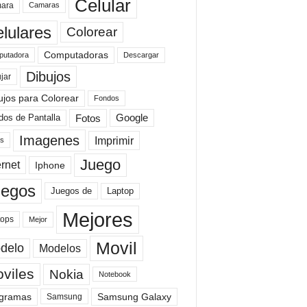
Celular
ara
Camaras
lulares
Colorear
Computadoras
Descargar
utadora
Dibujos
jar
ujos para Colorear
Fondos
Fotos
dos de Pantalla
Google
Imagenes
Imprimir
is
Juego
ernet
Iphone
uegos
Laptop
Juegos de
Mejores
tops
Mejor
Movil
delo
Modelos
viles
Nokia
Notebook
gramas
Samsung Galaxy
Samsung