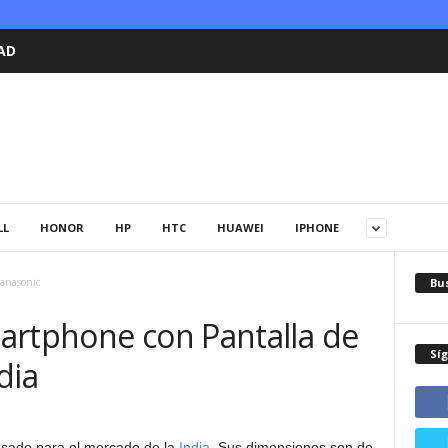
AD
LL
HONOR
HP
HTC
HUAWEI
IPHONE
Bu
anasonic
artphone con Pantalla de
Sí
dia
sado para el mercado de la
India
. Sus dimensiones son de