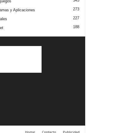
343
juegos
273
amas y Aplicaciones
227
iales
188
et
Home
Contacto
Publicidad