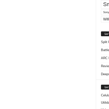
Sm
Sony
Wifi
Lo
Split
Battl
ARC R
Revie
Deeps
Lo
Celul
Utili