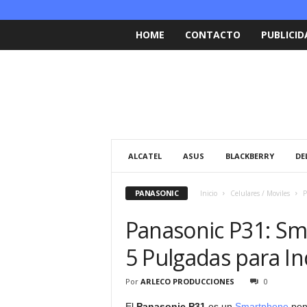
HOME
CONTACTO
PUBLICID
ALCATEL
ASUS
BLACKBERRY
DE
PANASONIC
Inicio
Celulares / Moviles
P
Panasonic P31: Sm
5 Pulgadas para In
Por
ARLECO PRODUCCIONES
0
El
Panasonic P31
es un
Smartphone
pen