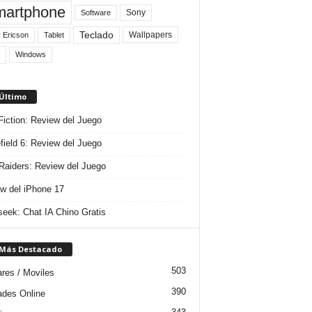
artphone
Sony
Software
Teclado
Wallpapers
 Ericson
Tablet
Windows
 Último
 Fiction: Review del Juego
efield 6: Review del Juego
aiders: Review del Juego
w del iPhone 17
eek: Chat IA Chino Gratis
 Más Destacado
503
ares / Moviles
390
dades Online