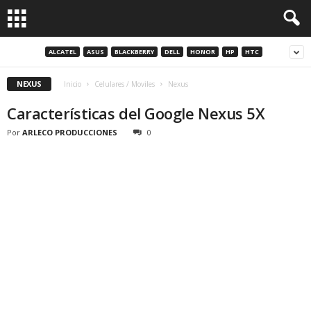
ALCATEL
ASUS
BLACKBERRY
DELL
HONOR
HP
HTC
NEXUS
Inicio
Celulares / Moviles
Nexus
Características del Google Nexus 5X
Por
ARLECO PRODUCCIONES
0