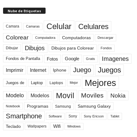
Nube de Etiquetas
Celular
Celulares
Camara
Camaras
Colorear
Computadoras
Descargar
Computadora
Dibujos
Dibujos para Colorear
Dibujar
Fondos
Imagenes
Fotos
Fondos de Pantalla
Google
Gratis
Juegos
Juego
Imprimir
Internet
Iphone
Mejores
Laptop
Juegos de
Laptops
Mejor
Movil
Moviles
Modelo
Nokia
Modelos
Programas
Samsung Galaxy
Samsung
Notebook
Smartphone
Sony
Sony Ericson
Tablet
Software
Teclado
Wifi
Wallpapers
Windows