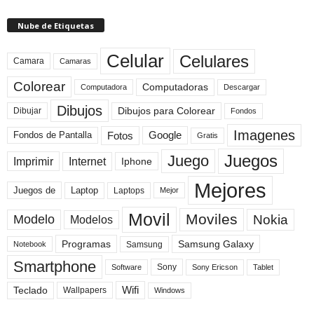
Nube de Etiquetas
Celular
Celulares
Camara
Camaras
Colorear
Computadoras
Descargar
Computadora
Dibujos
Dibujos para Colorear
Dibujar
Fondos
Imagenes
Fotos
Fondos de Pantalla
Google
Gratis
Juegos
Juego
Imprimir
Internet
Iphone
Mejores
Laptop
Juegos de
Laptops
Mejor
Movil
Moviles
Modelo
Nokia
Modelos
Programas
Samsung Galaxy
Samsung
Notebook
Smartphone
Sony
Sony Ericson
Tablet
Software
Teclado
Wifi
Wallpapers
Windows