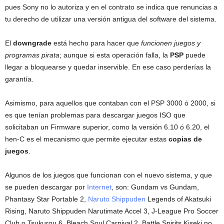
pues Sony no lo autoriza y en el contrato se indica que renuncias a
tu derecho de utilizar una versión antigua del software del sistema.
El
downgrade
está hecho para hacer que
funcionen juegos y
programas pirata
; aunque si esta operación falla, la
PSP
puede
llegar a bloquearse y quedar inservible. En ese caso perderías la
garantía.
Asimismo, para aquellos que contaban con el PSP 3000 ó 2000, si
es que tenían problemas para descargar juegos ISO que
solicitaban un Firmware superior, como la versión 6.10 ó 6.20, el
hen-C es el mecanismo que permite ejecutar estas
copias de
juegos
.
Algunos de los juegos que funcionan con el nuevo sistema, y que
se pueden descargar por
Internet
, son: Gundam vs Gundam,
Phantasy Star Portable 2,
Naruto Shippuden
Legends of Akatsuki
Rising, Naruto Shippuden Narutimate Accel 3, J-League Pro Soccer
Club o Tsukurou 6, Bleach Soul Carnival 2, Battle Spirits Kiseki no