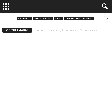
ANTIVIRUS
AUDIO / VIDEO
CHAT
CORREO ELECTRONICO
VIDEOLLAMADAS
Inicio
Programas y Aplicaciones
Videollamadas