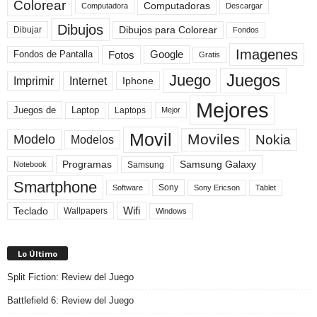
Colorear
Computadoras
Descargar
Computadora
Dibujos
Dibujos para Colorear
Dibujar
Fondos
Imagenes
Fotos
Fondos de Pantalla
Google
Gratis
Juegos
Juego
Imprimir
Internet
Iphone
Mejores
Laptop
Juegos de
Laptops
Mejor
Movil
Moviles
Modelo
Nokia
Modelos
Programas
Samsung Galaxy
Samsung
Notebook
Smartphone
Sony
Sony Ericson
Tablet
Software
Teclado
Wifi
Wallpapers
Windows
Lo Último
Split Fiction: Review del Juego
Battlefield 6: Review del Juego